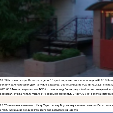
10:09
Жителям центра Волгограда дали 10 дней на демонтаж кондиционеров
09:38
В Камы
области заинтересовал дом на улице Базарова, 160 в Камышине
09:04
В Камышине в резу
ФСБ
08:34
Атаку смертоносных БПЛА отразили над Волгоградской областью минувшей но
рассказал, откуда летели украинские дроны на Ярославль
07:59
+32 и ни облачка: погода 
22:07
Камышане вспоминают Инну Харитоновну Брусенцову - замечательного Педагога и 
17:53
В Камышине экс-директор колледжа возглавил кинотеатр