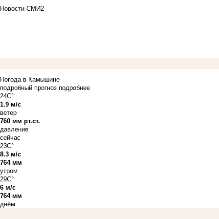
Новости СМИ2
Погода в Камышине
подробный прогноз
подробнее
24C°
1.9 м/с
ветер
760 мм рт.ст.
давление
сейчас
23C°
8.3 м/с
764 мм
утром
29C°
6 м/с
764 мм
днём