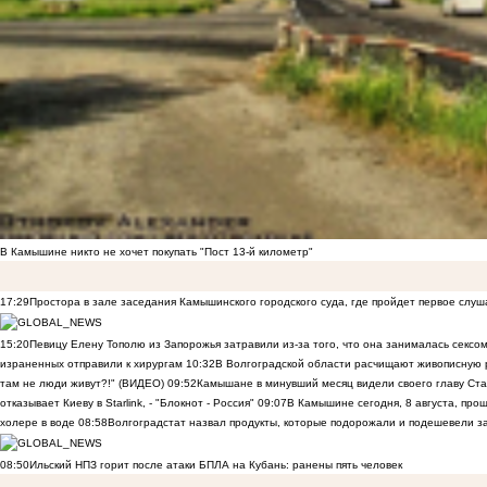
В Камышине никто не хочет покупать "Пост 13-й километр"
17:29
Простора в зале заседания Камышинского городского суда, где пройдет первое слуш
15:20
Певицу Елену Тополю из Запорожья затравили из-за того, что она занималась сексом
израненных отправили к хирургам
10:32
В Волгоградской области расчищают живописную р
там не люди живут?!" (ВИДЕО)
09:52
Камышане в минувший месяц видели своего главу Ста
отказывает Киеву в Starlink, - "Блокнот - Россия"
09:07
В Камышине сегодня, 8 августа, пр
холере в воде
08:58
Волгоградстат назвал продукты, которые подорожали и подешевели 
08:50
Ильский НПЗ горит после атаки БПЛА на Кубань: ранены пять человек