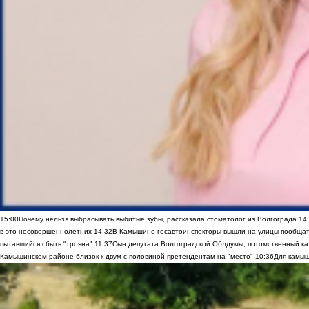
15:00
Почему нельзя выбрасывать выбитые зубы, рассказала стоматолог из Волгограда
14
в это несовершеннолетних
14:32
В Камышине госавтоинспекторы вышли на улицы пообщать
пытавшийся сбыть "трояна"
11:37
Сын депутата Волгоградской Облдумы, потомственный ка
Камышинском районе близок к двум с половиной претендентам на "место"
10:36
Для камыш