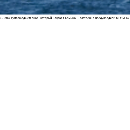
10:28
О сумасшедшем зное, который накроет Камышин, экстренно предупредили в ГУ МЧС