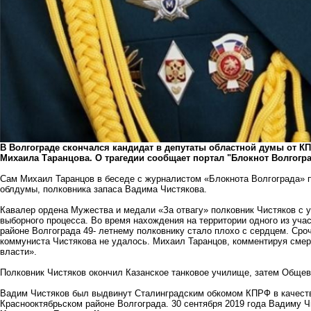
В Волгограде скончался кандидат в депутаты областной думы от 
Михаила Таранцова. О трагедии сообщает портал "Блокнот Волгогра
Сам Михаил Таранцов в беседе с журналистом «Блокнота Волгограда» п
облдумы, полковника запаса Вадима Чистякова.
Кавалер ордена Мужества и медали «За отвагу» полковник Чистяков с у
выборного процесса. Во время нахождения на территории одного из уча
районе Волгограда 49- летнему полковнику стало плохо с сердцем. Сро
коммуниста Чистякова не удалось. Михаил Таранцов, комментируя смерть
власти».
Полковник Чистяков окончил Казанское танковое училище, затем Общ
Вадим Чистяков был выдвинут Сталинградским обкомом КПРФ в качестве
Краснооктябрьском районе Волгограда. 30 сентября 2019 года Вадиму Ч