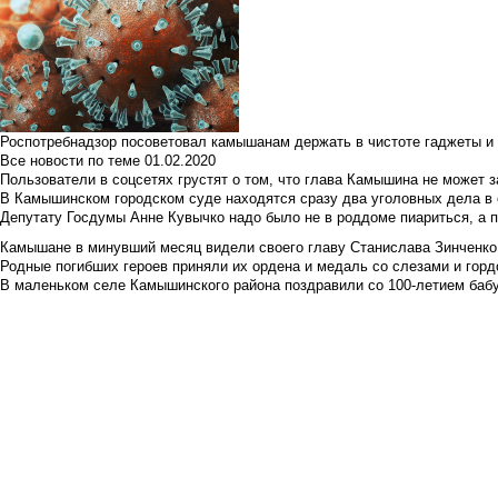
Роспотребнадзор посоветовал камышанам держать в чистоте гаджеты и 
Все новости по теме
01.02.2020
Пользователи в соцсетях грустят о том, что глава Камышина не может з
В Камышинском городском суде находятся сразу два уголовных дела в о
Депутату Госдумы Анне Кувычко надо было не в роддоме пиариться, а 
Камышане в минувший месяц видели своего главу Станислава Зинченко р
Родные погибших героев приняли их ордена и медаль со слезами и гор
В маленьком селе Камышинского района поздравили со 100-летием баб