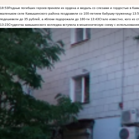
18:53
Родные погибших героев приняли их ордена и медаль со слезами и гордостью в Ка
маленьком селе Камышинского района поздравили со 100-летием бабушку-труженицу
13:
подешевели до 35 рублей, а яблоки подорожали до 180-ти
13:43
Стало известно, кого из
13:23
Студентка камышинского колледжа вступила в мошенническую схему с использование