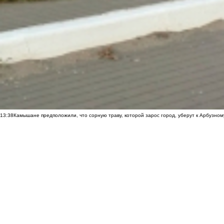
13:38
Камышане предположили, что сорную траву, которой зарос город, уберут к Арбузно