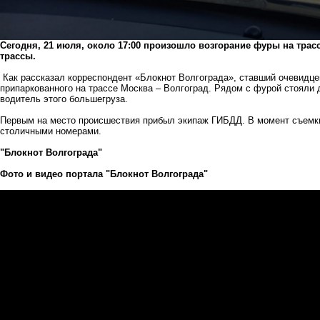
Сегодня, 21 июля, около 17:00 произошло возгорание фуры на трас
трассы.
Как рассказал корреспондент «Блокнот Волгограда», ставший очевидце
припаркованного на трассе Москва – Волгоград. Рядом с фурой стояли 
водитель этого большегруза.
Первым на место происшествия прибыл экипаж ГИБДД. В момент съемки
столичными номерами.
"Блокнот Волгограда"
Фото и видео портала "Блокнот Волгограда"