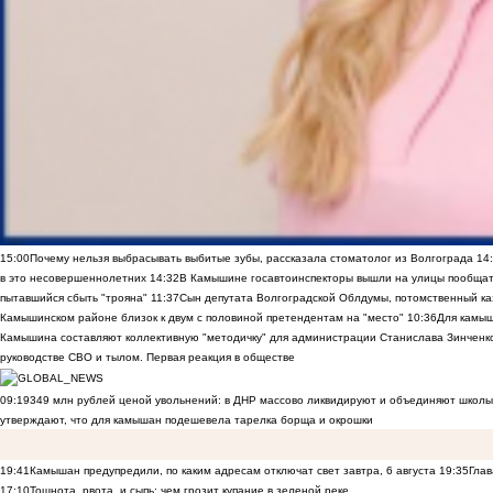
15:00
Почему нельзя выбрасывать выбитые зубы, рассказала стоматолог из Волгограда
14
в это несовершеннолетних
14:32
В Камышине госавтоинспекторы вышли на улицы пообщать
пытавшийся сбыть "трояна"
11:37
Сын депутата Волгоградской Облдумы, потомственный ка
Камышинском районе близок к двум с половиной претендентам на "место"
10:36
Для камы
Камышина составляют коллективную "методичку" для администрации Станислава Зинченко,
руководстве СВО и тылом. Первая реакция в обществе
09:19
349 млн рублей ценой увольнений: в ДНР массово ликвидируют и объединяют школы
утверждают, что для камышан подешевела тарелка борща и окрошки
19:41
Камышан предупредили, по каким адресам отключат свет завтра, 6 августа
19:35
Глав
17:10
Тошнота, рвота и сыпь: чем грозит купание в зеленой реке