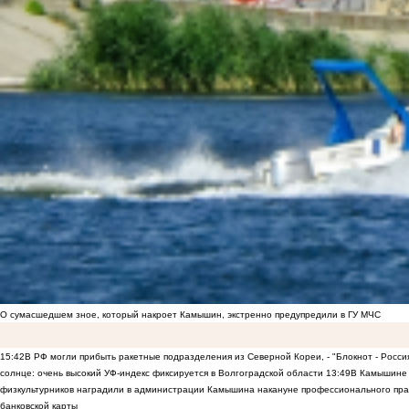
О сумасшедшем зное, который накроет Камышин, экстренно предупредили в ГУ МЧС
15:42
В РФ могли прибыть ракетные подразделения из Северной Кореи, - "Блокнот - Росси
солнце: очень высокий УФ-индекс фиксируется в Волгоградской области
13:49
В Камышине 
физкультурников наградили в администрации Камышина накануне профессионального пра
банковской карты