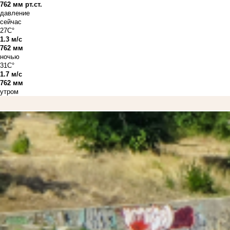
762 мм рт.ст.
давление
сейчас
27C°
1.3 м/с
762 мм
ночью
31C°
1.7 м/с
762 мм
утром