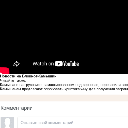
Новости на Блoкнoт-Камышин
Читайте также:
Камышане на грузовике, замаскированном под зерновоз, перевозили в
Камышанам предлагают опробовать криптокабину для получения загран
Комментарии