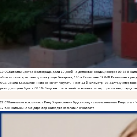
10:09
Жителям центра Волгограда дали 10 дней на демонтаж кондиционеров
09:38
В Камы
области заинтересовал дом на улице Базарова, 160 в Камышине
09:04
В Камышине в резу
ФСБ
08:49
В Камышине никто не хочет покупать "Пост 13-й километр"
08:34
Атаку смертоно
рекорд по цене букета
08:10
«Запускают по прямой по ночам»: эксперт рассказал, откуда 
22:07
Камышане вспоминают Инну Харитоновну Брусенцову - замечательного Педагога и 
17:53
В Камышине экс-директор колледжа возглавил кинотеатр