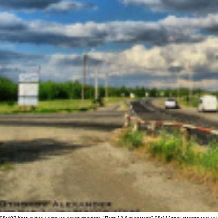
08:49
В Камышине никто не хочет покупать "Пост 13-й километр"
08:34
Атаку смертоносных