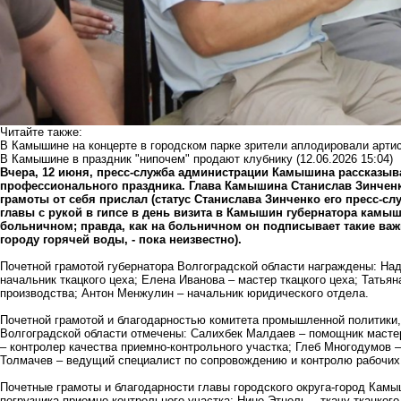
Читайте также:
В Камышине на концерте в городском парке зрители аплодировали арт
В Камышине в праздник "нипочем" продают клубнику
(12.06.2026 15:04)
Вчера, 12 июня, пресс-служба администрации Камышина рассказыва
профессионального праздника. Глава Камышина Станислав Зинченк
грамоты от себя прислал (статус Станислава Зинченко его пресс-сл
главы с рукой в гипсе в день визита в Камышин губернатора камыш
больничном; правда, как на больничном он подписывает такие ва
городу горячей воды, - пока неизвестно).
Почетной грамотой губернатора Волгоградской области награждены: Над
начальник ткацкого цеха; Елена Иванова – мастер ткацкого цеха; Татьян
производства; Антон Менжулин – начальник юридического отдела.
Почетной грамотой и благодарностью комитета промышленной политики, 
Волгоградской области отмечены: Салихбек Малдаев – помощник масте
– контролер качества приемно-контрольного участка; Глеб Многодумов –
Толмачев – ведущий специалист по сопровождению и контролю рабочих
Почетные грамоты и благодарности главы городского округа-город Кам
погрузчика приемно-контрольного участка; Нине Этцель – ткачу ткацког