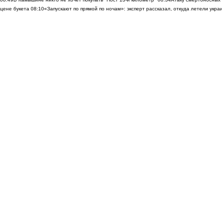
цене букета
08:10
«Запускают по прямой по ночам»: эксперт рассказал, откуда летели укр