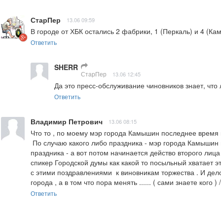
СтарПер
13.06 09:59
В городе от ХБК остались 2 фабрики, 1 (Перкаль) и 4 (Ка
Ответить
SHERR
СтарПер
13.06 12:45
Да это пресс-обслуживание чиновников знает, что 
Ответить
Владимир Петрович
13.06 08:15
Что то , по моему мэр города Камышин последнее время к
 По случаю какого либо праздника - мэр города Камышин подписывает какие то поздравления по случаю этого 
праздника - а вот потом начинается действо второго лица
спикер Городской думы как какой то посыльный хватает э
с этими поздравлениями  к виновникам торжества . И дело
города , а в том что пора менять ...... ( сами знаете кого ) /
Ответить