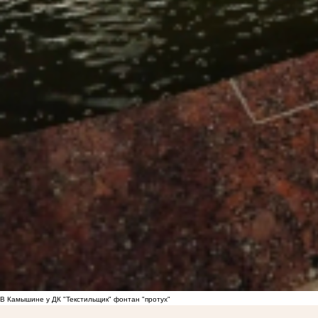
В Камышине у ДК "Текстильщик" фонтан "протух"