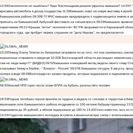
13:59
Озеленители не ошиблись? Парк Текстильщиков решили украсить камышом?
13:55
У 
красавец-автомобиль в доход государства
11:28
Камышан зовут на новую выставку в музей
Камышинском районе
09:30
В ГУ МЧС камышан предупредили о надвигающихся ливнях и ш
приехать на Камышинский Арбузный фестиваль на спецэкспрессе
09:03
Камышане провели 
наркотиками
08:21
«Крышка "котла" захлопнется»: ВС РФ прорываются в Харьковской обла
городского суда, где пройдет первое слушание по "делу Норова", не предполагается
15:20
Певицу Елену Тополю из Запорожья затравили из-за того, что она занималась сексом
израненных отправили к хирургам
10:32
В Волгоградской области расчищают живописную р
там не люди живут?!" (ВИДЕО)
09:52
Камышане в минувший месяц видели своего главу Ста
отказывает Киеву в Starlink, - "Блокнот - Россия"
09:07
В Камышине сегодня, 8 августа, пр
холере в воде
08:58
Волгоградстат назвал продукты, которые подорожали и подешевели 
08:50
Ильский НПЗ горит после атаки БПЛА на Кубань: ранены пять человек
18:53
Родные погибших героев приняли их ордена и медаль со слезами и гордостью в Ка
маленьком селе Камышинского района поздравили со 100-летием бабушку-труженицу
13:
подешевели до 35 рублей, а яблоки подорожали до 180-ти
13:43
Стало известно, кого из
13:23
Студентка камышинского колледжа вступила в мошенническую схему с использование