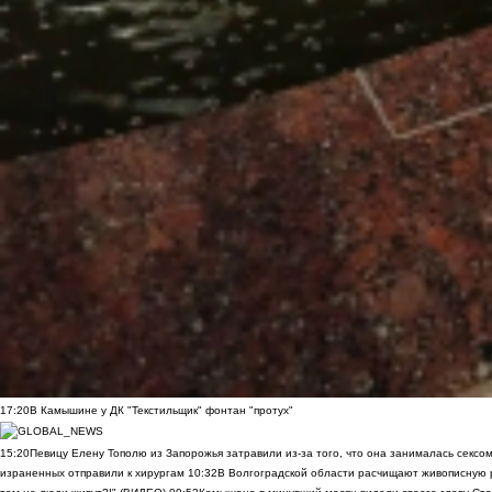
17:20
В Камышине у ДК "Текстильщик" фонтан "протух"
15:20
Певицу Елену Тополю из Запорожья затравили из-за того, что она занималась сексом
израненных отправили к хирургам
10:32
В Волгоградской области расчищают живописную р