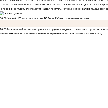
там не люди живут?!" (ВИДЕО)
09:52
Камышане в минувший месяц видели своего главу Ста
отказывает Киеву в Starlink, - "Блокнот - Россия"
09:07
В Камышине сегодня, 8 августа, пр
холере в воде
08:58
Волгоградстат назвал продукты, которые подорожали и подешевели 
08:50
Ильский НПЗ горит после атаки БПЛА на Кубань: ранены пять человек
18:53
Родные погибших героев приняли их ордена и медаль со слезами и гордостью в Ка
маленьком селе Камышинского района поздравили со 100-летием бабушку-труженицу