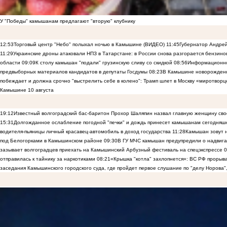
У "Победы" камышанам предлагают "вторую" клубнику
12:53
Торговый центр "Небо" полыхал ночью в Камышине (ВИДЕО)
11:45
Губернатор Андрей
11:29
Украинские дроны атаковали НПЗ в Татарстане: в России снова разгорается бензиновы
области
09:09
К столу камышан "подали" грузинскую сливу со скидкой
08:56
Информационно
предвыборных материалов кандидатов в депутаты Госдумы
08:23
В Камышине новорожденны
побеждает и должна срочно "выстрелить себе в колено": Трамп шлет в Москву «миротворц
Камышине 10 августа
19:12
Известный волгоградский бас-баритон Прохор Шаляпин назвал главную женщину св
15:31
Долгожданное ослабление погодной "печки" и дождь принесет камышанам сегодняш
водителя-пьяницы личный красавец-автомобиль в доход государства
11:28
Камышан зовут н
под Белогорками в Камышинском районе
09:30
В ГУ МЧС камышан предупредили о надвига
зазывает волгоградцев приехать на Камышинский Арбузный фестиваль на спецэкспрессе
0
отправилась к тайнику за наркотиками
08:21
«Крышка "котла" захлопнется»: ВС РФ прорыва
заседания Камышинского городского суда, где пройдет первое слушание по "делу Норова"