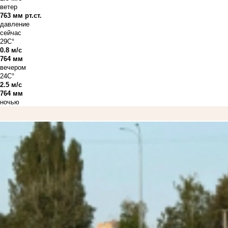
ветер
763 мм рт.ст.
давление
сейчас
29C°
0.8 м/с
764 мм
вечером
24C°
2.5 м/с
764 мм
ночью