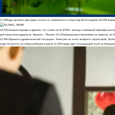
17:00
Куда пропали цветущие лотосы со знаменитого озера под Волгоградом
16:52
В Камы
16:50
Слышали взрывы и думали, что снова летят БПЛА: жильцы сгоревшей парковки расск
для нанесения ударов по Украине, - Reuters
12:11
Камышанам-отпускникам на заметку: на К
12:08
«Украина в драматической ситуации»: Киев уже не хочет возврата территорий, Зелен
надо потратить на сборы ребенка в школу
11:32
Откуда идет иссушающий зной на Камыши