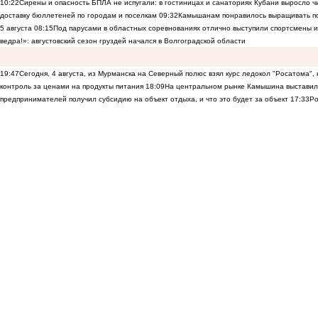
10:22
Сирены и опасность БПЛА не испугали: в гостиницах и санаториях Кубани выросло 
доставку бюллетеней по городам и поселкам
09:32
Камышанам понравилось выращивать п
5 августа
08:15
Под парусами в областных соревнованиях отлично выступили спортсмены 
ведра!»: августовский сезон груздей начался в Волгоградской области
19:47
Сегодня, 4 августа, из Мурманска на Северный полюс взял курс ледокол "Росатома",
контроль за ценами на продукты питания
18:09
На центральном рынке Камышина выставили
предпринимателей получил субсидию на объект отдыха, и что это будет за объект
17:33
Ро