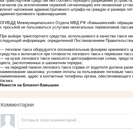
на транспортном средстве без соответствующего разрешения устройств
сигналов (за исключением охранной сигнализации) или незаконная уста
влечет наложение административного штрафа на граждан в размере пят
административного правонарушения.
ОГИБДД Межмуниципального Отдела МВД РФ «Камышинский» обращаетс
с просьбой не пользоваться услугами нелегальных перевозчиков пасса
При выборе транспортного средства, используемого в качестве такси н
следующей информации, определенной Постановлением Правительства №
— легковое такси оборудуется опознавательным фонарем оранжевого цв
средства и включается при готовности легкового такси к перевозке пасс
— на кузов легкового такси наносится цветографическая схема, предст
цвета, расположенных в шахматном порядке;
— на передней панели легкового такси справа от водителя должна раз
наименование заказчика; условия оплаты за пользование легковым такс
наименование, адрес и контактные телефоны органа, обеспечивающего 
багажа.
Новости на Блoкнoт-Камышин
Комментарии