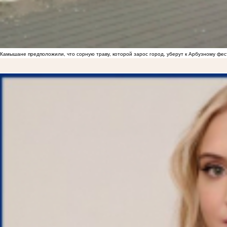
Камышане предположили, что сорную траву, которой зарос город, уберут к Арбузному фе