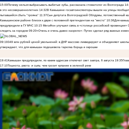
15:00
Почему нельзя выбрасывать выбитые зубы, рассказала стоматолог из Волгограда
14
в это несовершеннолетних
14:32
В Камышине госавтоинспекторы вышли на улицы пообщать
пытавшийся сбыть "трояна"
11:37
Сын депутата Волгоградской Облдумы, потомственный ка
Камышинском районе близок к двум с половиной претендентам на "место"
10:36
Для камы
предупредили в ГУ МЧС
10:15
МегаФон улучшил связь в «столице российской провинции»
следить за городом
09:20
«Очень и очень давно назрело»: Путин сделал ряд важных изме
09:19
349 млн рублей ценой увольнений: в ДНР массово ликвидируют и объединяют школы
утверждают, что для камышан подешевела тарелка борща и окрошки
19:41
Камышан предупредили, по каким адресам отключат свет завтра, 6 августа
19:35
Глав
17:10
Тошнота, рвота и сыпь: чем грозит купание в зеленой реке