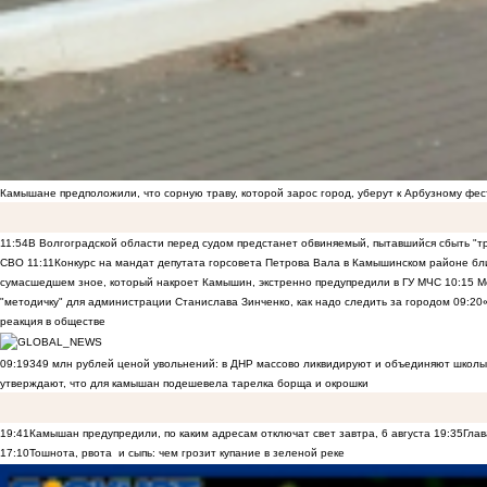
Камышане предположили, что сорную траву, которой зарос город, уберут к Арбузному фе
11:54
В Волгоградской области перед судом предстанет обвиняемый, пытавшийся сбыть "т
СВО
11:11
Конкурс на мандат депутата горсовета Петрова Вала в Камышинском районе бли
сумасшедшем зное, который накроет Камышин, экстренно предупредили в ГУ МЧС
10:15
Ме
"методичку" для администрации Станислава Зинченко, как надо следить за городом
09:20
реакция в обществе
09:19
349 млн рублей ценой увольнений: в ДНР массово ликвидируют и объединяют школы
утверждают, что для камышан подешевела тарелка борща и окрошки
19:41
Камышан предупредили, по каким адресам отключат свет завтра, 6 августа
19:35
Глав
17:10
Тошнота, рвота и сыпь: чем грозит купание в зеленой реке