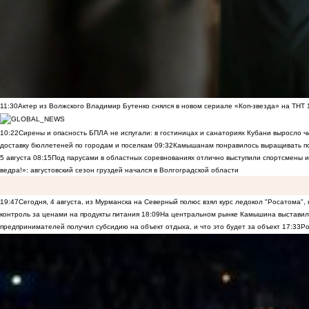
11:30
Актер из Волжского Владимир Бутенко снялся в новом сериале «Коп-звезда» на ТНТ
10:22
Сирены и опасность БПЛА не испугали: в гостиницах и санаториях Кубани выросло 
доставку бюллетеней по городам и поселкам
09:32
Камышанам понравилось выращивать п
5 августа
08:15
Под парусами в областных соревнованиях отлично выступили спортсмены 
ведра!»: августовский сезон груздей начался в Волгоградской области
19:47
Сегодня, 4 августа, из Мурманска на Северный полюс взял курс ледокол "Росатома",
контроль за ценами на продукты питания
18:09
На центральном рынке Камышина выставили
предпринимателей получил субсидию на объект отдыха, и что это будет за объект
17:33
Ро