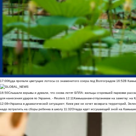
17:00
Куда пропали цветущие лотосы со знаменитого озера под Волгоградом
16:52
В Камы
16:50
Слышали взрывы и думали, что снова летят БПЛА: жильцы сгоревшей парковки расск
для нанесения ударов по Украине, - Reuters
12:11
Камышанам-отпускникам на заметку: на К
12:08
«Украина в драматической ситуации»: Киев уже не хочет возврата территорий, Зелен
надо потратить на сборы ребенка в школу
11:32
Откуда идет иссушающий зной на Камыши