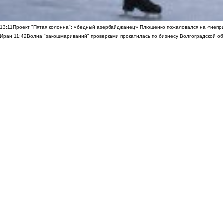
13:11
Проект "Пятая колонна": «бедный азербайджанец» Плющенко пожаловался на «непри
Иран
11:42
Волна "закошмариваний" проверками прокатилась по бизнесу Волгоградской обла