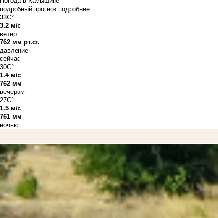
Погода в Камышине
подробный прогноз
подробнее
33C°
3.2 м/с
ветер
762 мм рт.ст.
давление
сейчас
30C°
1.4 м/с
762 мм
вечером
27C°
1.5 м/с
761 мм
ночью