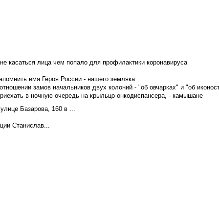
не касаться лица чем попало для профилактики коронавируса
апомнить имя Героя России - нашего земляка
тношении замов начальников двух колоний - "об овчарках" и "об иконос
приехать в ночную очередь на крыльцо онкодиспансера, - камышане
лице Базарова, 160 в ...
ции Станислав...