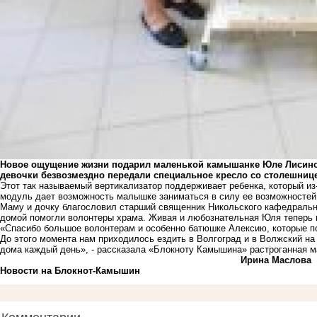
Новое ощущение жизни подарил маленькой камышанке Юле Лисино
девочки безвозмездно передали специальное кресло со столешниц
Этот так называемый вертикализатор поддерживает ребенка, который из-
модуль дает возможность малышке заниматься в силу ее возможностей
Маму и дочку благословил старший священник Никольского кафедральн
домой помогли волонтеры храма. Живая и любознательная Юля теперь н
«Спасибо большое волонтерам и особенно батюшке Алексию, которые п
До этого момента нам приходилось ездить в Волгоград и в Волжский н
дома каждый день», - рассказала «Блокноту Камышина» растроганная 
Ирина Маслова
Новости на Блoкнoт-Камышин
Комментарии