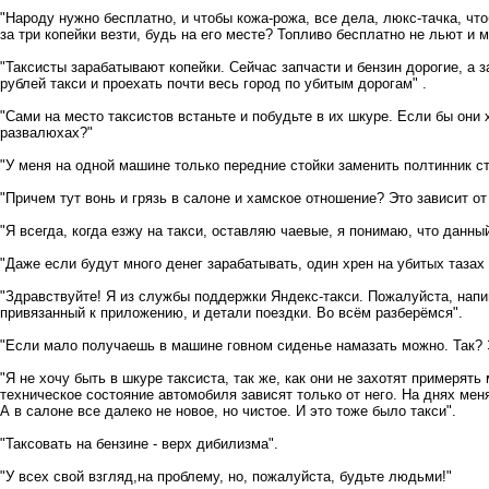
"Народу нужно бесплатно, и чтобы кожа-рожа, все дела, люкс-тачка, ч
за три копейки везти, будь на его месте? Топливо бесплатно не льют и м
"Таксисты зарабатывают копейки. Сейчас запчасти и бензин дорогие, а з
рублей такси и проехать почти весь город по убитым дорогам" .
"Сами на место таксистов встаньте и побудьте в их шкуре. Если бы они
развалюхах?"
"У меня на одной машине только передние стойки заменить полтинник ст
"Причем тут вонь и грязь в салоне и хамское отношение? Это зависит от
"Я всегда, когда езжу на такси, оставляю чаевые, я понимаю, что данны
"Даже если будут много денег зарабатывать, один хрен на убитых тазах 
"Здравствуйте! Я из службы поддержки Яндекс-такси. Пожалуйста, нап
привязанный к приложению, и детали поездки. Во всём разберёмся".
"Если мало получаешь в машине говном сиденье намазать можно. Так? 
"Я не хочу быть в шкуре таксиста, так же, как они не захотят примерять
техническое состояние автомобиля зависят только от него. На днях меня
А в салоне все далеко не новое, но чистое. И это тоже было такси".
"Таксовать на бензине - верх дибилизма".
"У всех свой взгляд,на проблему, но, пожалуйста, будьте людьми!"