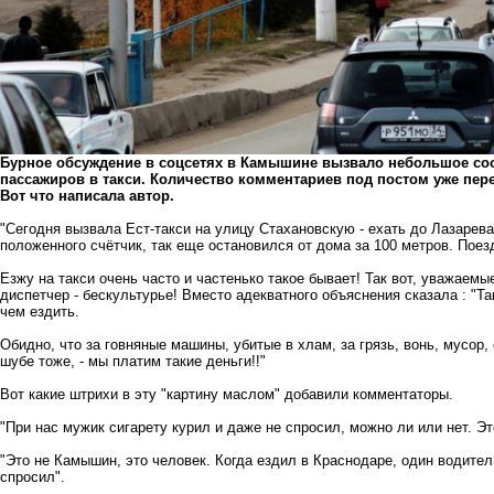
Бурное обсуждение в соцсетях в Камышине вызвало небольшое со
пассажиров в такси. Количество комментариев под постом уже перев
Вот что написала автор.
"Сегодня вызвала Ест-такси на улицу Стахановскую - ехать до Лазарева
положенного счётчик, так еще остановился от дома за 100 метров. Поез
Езжу на такси очень часто и частенько такое бывает! Так вот, уважаем
диспетчер - бескультурье! Вместо адекватного объяснения сказала : "Та
чем ездить.
Обидно, что за говняные машины, убитые в хлам, за грязь, вонь, мусор, 
шубе тоже, - мы платим такие деньги!!"
Вот какие штрихи в эту "картину маслом" добавили комментаторы.
"При нас мужик сигарету курил и даже не спросил, можно ли или нет. Э
"Это не Камышин, это человек. Когда ездил в Краснодаре, один водитель
спросил".