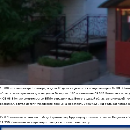
10:09
Жителям центра Волгограда дали 10 дней на демонтаж кондиционеров
09:38
В Камы
области заинтересовал дом на улице Базарова, 160 в Камышине
09:04
В Камышине в резу
ФСБ
08:34
Атаку смертоносных БПЛА отразили над Волгоградской областью минувшей но
рассказал, откуда летели украинские дроны на Ярославль
07:59
+32 и ни облачка: погода 
22:07
Камышане вспоминают Инну Харитоновну Брусенцову - замечательного Педагога и 
17:53
В Камышине экс-директор колледжа возглавил кинотеатр