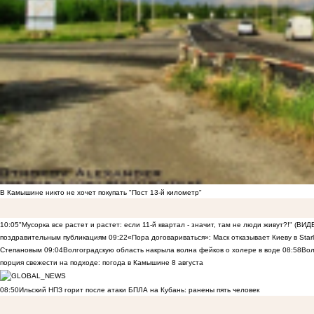
В Камышине никто не хочет покупать "Пост 13-й километр"
10:05
"Мусорка все растет и растет: если 11-й квартал - значит, там не люди живут?!" (ВИД
поздравительным публикациям
09:22
«Пора договариваться»: Маск отказывает Киеву в Starli
Степановым
09:04
Волгоградскую область накрыла волна фейков о холере в воде
08:58
Вол
порция свежести на подходе: погода в Камышине 8 августа
08:50
Ильский НПЗ горит после атаки БПЛА на Кубань: ранены пять человек