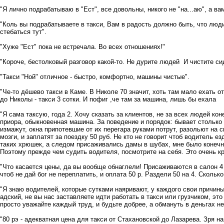
"Я лично подрабатываю в "Ест", все довольны, никого не "на...аю", а в
"Коль вы подрабатываете в такси, Вам в радость должно быть, что люди
стебаться тут".
"Хуже "Ест" пока не встречала. Во всех отношениях!"
"Короче, бестолковый разговор какой-то. Не дурите людей И чистите си
"Такси "Ной" отличное - быстро, комфортно, машины чистые".
"Че-то дёшево такси в Каме. В Николе 70 значит, хоть там мало ехать от
до Николы - такси 3 сотки. И пофиг ,че там за машина, лишь бы ехала
"Я сама таксую, года 2. Хочу сказать за клиентов, не за всех людей кон
приора, обыкновенная машина. За поведение и порядок: бывает столько
измажут, окна припотевшие от их перегара руками потрут, разольют на с
мозги, и заплатят за поездку 50 руб. Не кто не говорит чтоб водитель е
таких хрюшек, а следом присаживались дамы в шубах, мне было конечно 
Поэтому прежде чем судить водителя, посмотрите на себя. Это очень кр
"Что касается цены, да вы вообще обнаглели! Присаживаются в салон 4 
чтоб не дай бог не переплатить, и оплата 50 р. Раздели 50 на 4. Сколь
"Я знаю водителей, которые сутками наяривают, у каждого свои причин
адский, не вы нас заставляете идти работать в такси или грузчиком, эт
просто уважайте каждый труд, и будьте добрее, а обмануть в деньгах не 
"80 рэ - адекватная цена для такси от Стахановской до Лазарева. Зря на