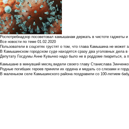
Роспотребнадзор посоветовал камышанам держать в чистоте гаджеты и 
Все новости по теме
01.02.2020
Пользователи в соцсетях грустят о том, что глава Камышина не может з
В Камышинском городском суде находятся сразу два уголовных дела в о
Депутату Госдумы Анне Кувычко надо было не в роддоме пиариться, а 
Камышане в минувший месяц видели своего главу Станислава Зинченко р
Родные погибших героев приняли их ордена и медаль со слезами и гор
В маленьком селе Камышинского района поздравили со 100-летием баб