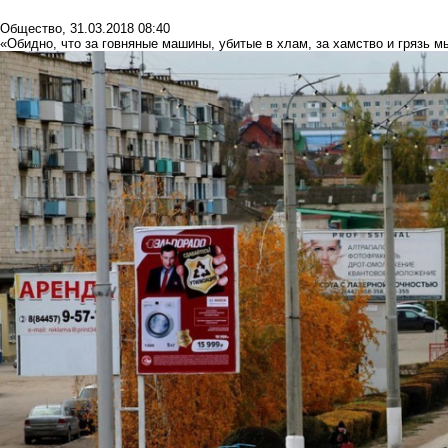
Общество
,
31.03.2018 08:40
«Обидно, что за говняные машины, убитые в хлам, за хамство и грязь м