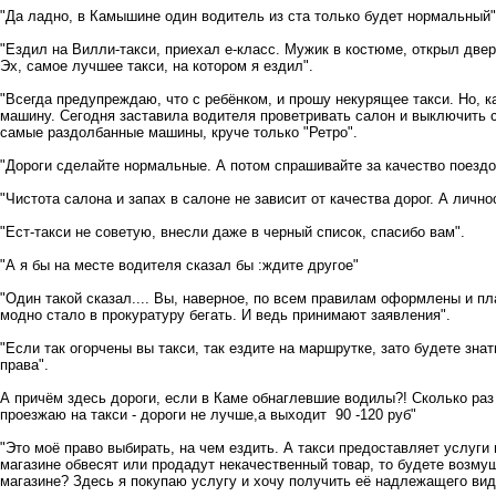
"Да ладно, в Камышине один водитель из ста только будет нормальный"
"Ездил на Вилли-такси, приехал е-класс. Мужик в костюме, открыл двер
Эх, самое лучшее такси, на котором я ездил".
"Всегда предупреждаю, что с ребёнком, и прошу некурящее такси. Но, 
машину. Сегодня заставила водителя проветривать салон и выключить сч
самые раздолбанные машины, круче только "Ретро".
"Дороги сделайте нормальные. А потом спрашивайте за качество поездо
"Чистота салона и запах в салоне не зависит от качества дорог. А личн
"Ест-такси не советую, внесли даже в черный список, спасибо вам".
"А я бы на месте водителя сказал бы :ждите другое"
"Один такой сказал.... Вы, наверное, по всем правилам оформлены и пла
модно стало в прокуратуру бегать. И ведь принимают заявления".
"Если так огорчены вы такси, так ездите на маршрутке, зато будете знат
права".
А причём здесь дороги, если в Каме обнаглевшие водилы?! Сколько раз
проезжаю на такси - дороги не лучше,а выходит 90 -120 руб"
"Это моё право выбирать, на чем ездить. А такси предоставляет услуги
магазине обвесят или продадут некачественный товар, то будете возмущ
магазине? Здесь я покупаю услугу и хочу получить её надлежащего вид