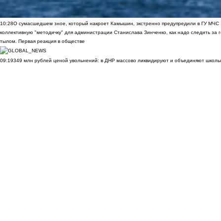
10:28
О сумасшедшем зное, который накроет Камышин, экстренно предупредили в ГУ МЧС
коллективную "методичку" для администрации Станислава Зинченко, как надо следить за 
тылом. Первая реакция в обществе
09:19
349 млн рублей ценой увольнений: в ДНР массово ликвидируют и объединяют школы