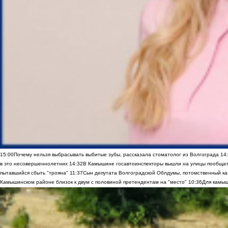
15:00
Почему нельзя выбрасывать выбитые зубы, рассказала стоматолог из Волгограда
14
в это несовершеннолетних
14:32
В Камышине госавтоинспекторы вышли на улицы пообщать
пытавшийся сбыть "трояна"
11:37
Сын депутата Волгоградской Облдумы, потомственный ка
Камышинском районе близок к двум с половиной претендентам на "место"
10:36
Для камыш