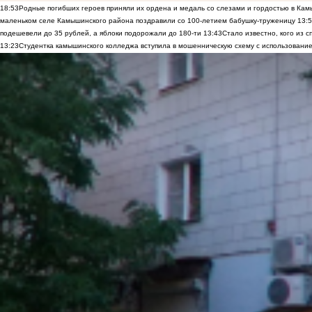
18:53
Родные погибших героев приняли их ордена и медаль со слезами и гордостью в Ка
маленьком селе Камышинского района поздравили со 100-летием бабушку-труженицу
13:
подешевели до 35 рублей, а яблоки подорожали до 180-ти
13:43
Стало известно, кого из
13:23
Студентка камышинского колледжа вступила в мошенническую схему с использование