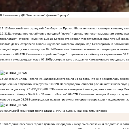
В Камышине у ДК "Текстильщик" фонтан "протух"
19:12
Известный волгоградский бас-баритон Прохор Шаляпин назвал главную женщину св
15:31
Долгожданное ослабление погодной "печки" и дождь принесет камышанам сегодняш
предлагают "вторую" клубнику
11:51
В Котово суд забрал у водителя-пьяницы личный краса
сколько детей отправили в больницу после массовой аварии под Белогорками в Камышин
сладкий перец стоит, как огурцы
09:14
Станислав Зинченко зазывает волгоградцев приехат
опасности
08:42
В Камышинском районе "леди" отправилась к тайнику за наркотиками
08:2
отступит сумасшедшая жара
07:29
Простора в зале заседания Камышинского городского су
15:20
Певицу Елену Тополю из Запорожья затравили из-за того, что она занималась сексом
израненных отправили к хирургам
10:32
В Волгоградской области расчищают живописную р
там не люди живут?!" (ВИДЕО)
09:52
Камышане в минувший месяц видели своего главу Ста
отказывает Киеву в Starlink, - "Блокнот - Россия"
09:07
В Камышине сегодня, 8 августа, пр
холере в воде
08:58
Волгоградстат назвал продукты, которые подорожали и подешевели 
08:50
Ильский НПЗ горит после атаки БПЛА на Кубань: ранены пять человек
18:53
Родные погибших героев приняли их ордена и медаль со слезами и гордостью в Ка