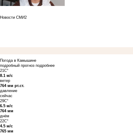
Новости СМИ2
Погода в Камышине
подробный прогноз
подробнее
21C°
8.1 м/с
ветер
764 мм рт.ст.
давление
сейчас
29C°
6.5 м/с
764 мм
днём
22C°
4.5 м/с
765 мм