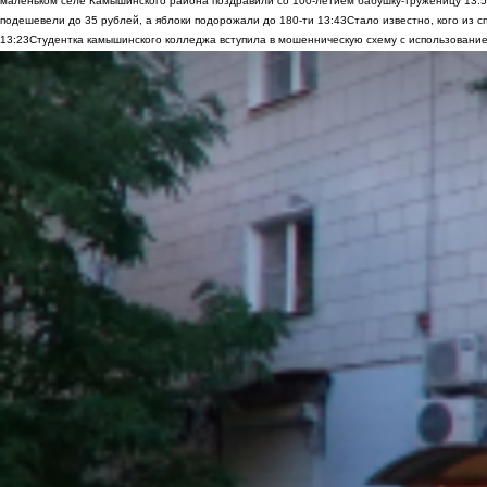
маленьком селе Камышинского района поздравили со 100-летием бабушку-труженицу
13:
подешевели до 35 рублей, а яблоки подорожали до 180-ти
13:43
Стало известно, кого из
13:23
Студентка камышинского колледжа вступила в мошенническую схему с использование