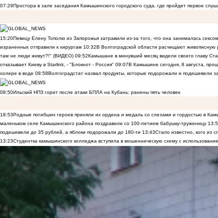
07:29
Простора в зале заседания Камышинского городского суда, где пройдет первое слуш
15:20
Певицу Елену Тополю из Запорожья затравили из-за того, что она занималась сексом
израненных отправили к хирургам
10:32
В Волгоградской области расчищают живописную р
там не люди живут?!" (ВИДЕО)
09:52
Камышане в минувший месяц видели своего главу Ста
отказывает Киеву в Starlink, - "Блокнот - Россия"
09:07
В Камышине сегодня, 8 августа, пр
холере в воде
08:58
Волгоградстат назвал продукты, которые подорожали и подешевели 
08:50
Ильский НПЗ горит после атаки БПЛА на Кубань: ранены пять человек
18:53
Родные погибших героев приняли их ордена и медаль со слезами и гордостью в Ка
маленьком селе Камышинского района поздравили со 100-летием бабушку-труженицу
13:
подешевели до 35 рублей, а яблоки подорожали до 180-ти
13:43
Стало известно, кого из
13:23
Студентка камышинского колледжа вступила в мошенническую схему с использование