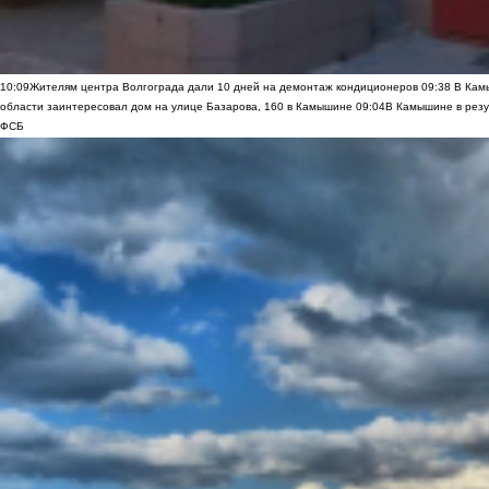
10:09
Жителям центра Волгограда дали 10 дней на демонтаж кондиционеров
09:38
В Камы
области заинтересовал дом на улице Базарова, 160 в Камышине
09:04
В Камышине в резу
ФСБ