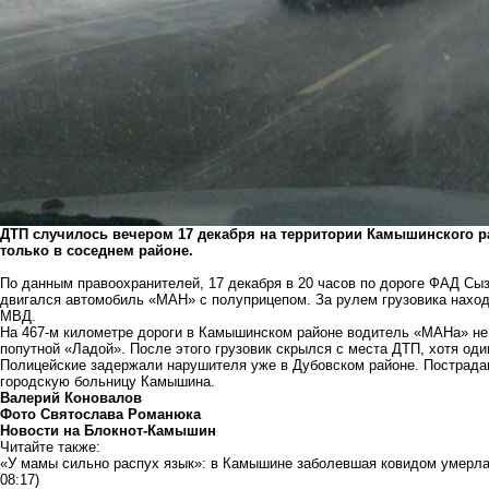
ДТП случилось вечером 17 декабря на территории Камышинского р
только в соседнем районе.
По данным правоохранителей, 17 декабря в 20 часов по дороге ФАД Сы
двигался автомобиль «МАН» с полуприцепом. За рулем грузовика наход
МВД.
На 467-м километре дороги в Камышинском районе водитель «МАНа» не
попутной «Ладой». После этого грузовик скрылся с места ДТП, хотя од
Полицейские задержали нарушителя уже в Дубовском районе. Пострада
городскую больницу Камышина.
Валерий Коновалов
Фото Святослава Романюка
Новости на Блoкнoт-Камышин
Читайте также:
«У мамы сильно распух язык»: в Камышине заболевшая ковидом умерла 
08:17)