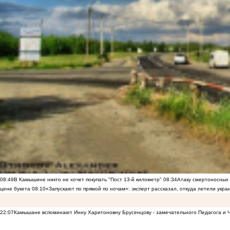
08:49
В Камышине никто не хочет покупать "Пост 13-й километр"
08:34
Атаку смертоносных
цене букета
08:10
«Запускают по прямой по ночам»: эксперт рассказал, откуда летели укр
22:07
Камышане вспоминают Инну Харитоновну Брусенцову - замечательного Педагога и 