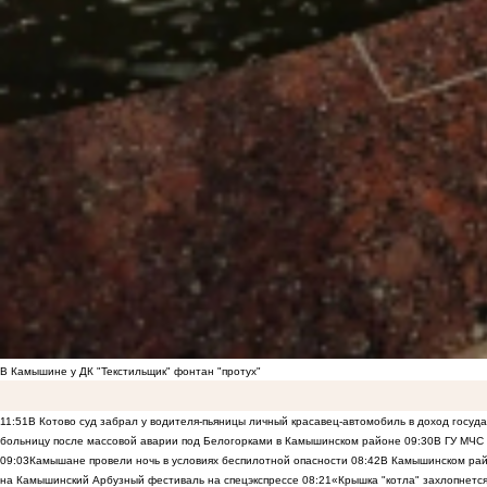
В Камышине у ДК "Текстильщик" фонтан "протух"
11:51
В Котово суд забрал у водителя-пьяницы личный красавец-автомобиль в доход госуд
больницу после массовой аварии под Белогорками в Камышинском районе
09:30
В ГУ МЧС
09:03
Камышане провели ночь в условиях беспилотной опасности
08:42
В Камышинском райо
на Камышинский Арбузный фестиваль на спецэкспрессе
08:21
«Крышка "котла" захлопнетс