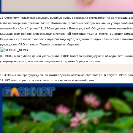
15:00
Почему нельзя выбрасывать выбитые зубы, рассказала стоматолог из Волгограда
14
в это несовершеннолетних
14:32
В Камышине госавтоинспекторы вышли на улицы пообщать
пытавшийся сбыть "трояна"
11:37
Сын депутата Волгоградской Облдумы, потомственный ка
Камышинском районе близок к двум с половиной претендентам на "место"
10:36
Для камы
Камышина составляют коллективную "методичку" для администрации Станислава Зинченко,
руководстве СВО и тылом. Первая реакция в обществе
09:19
349 млн рублей ценой увольнений: в ДНР массово ликвидируют и объединяют школы
утверждают, что для камышан подешевела тарелка борща и окрошки
19:41
Камышан предупредили, по каким адресам отключат свет завтра, 6 августа
19:35
Глав
17:10
Тошнота, рвота и сыпь: чем грозит купание в зеленой реке