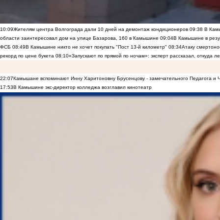
10:09
Жителям центра Волгограда дали 10 дней на демонтаж кондиционеров
09:38
В Камы
области заинтересовал дом на улице Базарова, 160 в Камышине
09:04
В Камышине в резу
ФСБ
08:49
В Камышине никто не хочет покупать "Пост 13-й километр"
08:34
Атаку смертоно
рекорд по цене букета
08:10
«Запускают по прямой по ночам»: эксперт рассказал, откуда 
22:07
Камышане вспоминают Инну Харитоновну Брусенцову - замечательного Педагога и 
17:53
В Камышине экс-директор колледжа возглавил кинотеатр