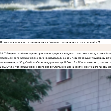
О сумасшедшем зное, который накроет Камышин, экстренно предупредили в ГУ МЧС
18:53
Родные погибших героев приняли их ордена и медаль со слезами и гордостью в Ка
маленьком селе Камышинского района поздравили со 100-летием бабушку-труженицу
13:
подешевели до 35 рублей, а яблоки подорожали до 180-ти
13:43
Стало известно, кого из
13:23
Студентка камышинского колледжа вступила в мошенническую схему с использование