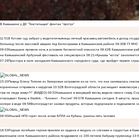
В Камышине у ДК "Текстильщик" фонтан "протух"
11:51
В Котово суд забрал у водителя-пьяницы личный красавец-автомобиль в доход госуд
больницу после массовой аварии под Белогорками в Камышинском районе
09:30
В ГУ МЧС
09:03
Камышане провели ночь в условиях беспилотной опасности
08:42
В Камышинском райо
на Камышинский Арбузный фестиваль на спецэкспрессе
08:21
«Крышка "котла" захлопнетс
07:29
Простора в зале заседания Камышинского городского суда, где пройдет первое слуш
15:20
Певицу Елену Тополю из Запорожья затравили из-за того, что она занималась сексом
израненных отправили к хирургам
10:32
В Волгоградской области расчищают живописную р
там не люди живут?!" (ВИДЕО)
09:52
Камышане в минувший месяц видели своего главу Ста
отказывает Киеву в Starlink, - "Блокнот - Россия"
09:07
В Камышине сегодня, 8 августа, пр
холере в воде
08:58
Волгоградстат назвал продукты, которые подорожали и подешевели 
08:50
Ильский НПЗ горит после атаки БПЛА на Кубань: ранены пять человек
18:53
Родные погибших героев приняли их ордена и медаль со слезами и гордостью в Ка
маленьком селе Камышинского района поздравили со 100-летием бабушку-труженицу
13: