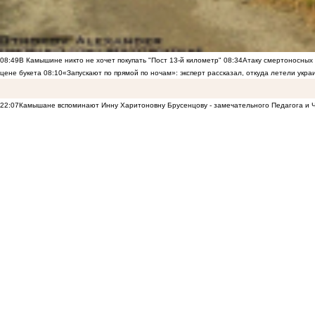
08:49
В Камышине никто не хочет покупать "Пост 13-й километр"
08:34
Атаку смертоносных
цене букета
08:10
«Запускают по прямой по ночам»: эксперт рассказал, откуда летели укр
22:07
Камышане вспоминают Инну Харитоновну Брусенцову - замечательного Педагога и 