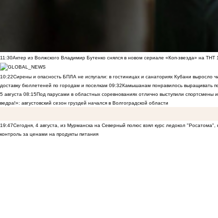
11:30
Актер из Волжского Владимир Бутенко снялся в новом сериале «Коп-звезда» на ТНТ
10:22
Сирены и опасность БПЛА не испугали: в гостиницах и санаториях Кубани выросло 
доставку бюллетеней по городам и поселкам
09:32
Камышанам понравилось выращивать п
5 августа
08:15
Под парусами в областных соревнованиях отлично выступили спортсмены 
ведра!»: августовский сезон груздей начался в Волгоградской области
19:47
Сегодня, 4 августа, из Мурманска на Северный полюс взял курс ледокол "Росатома",
контроль за ценами на продукты питания