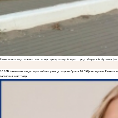
Камышане предположили, что сорную траву, которой зарос город, уберут к Арбузному фе
18:16
В Камышине гладиолусы побили рекорд по цене букета
18:09
Делегация из Камышинс
возглавил кинотеатр