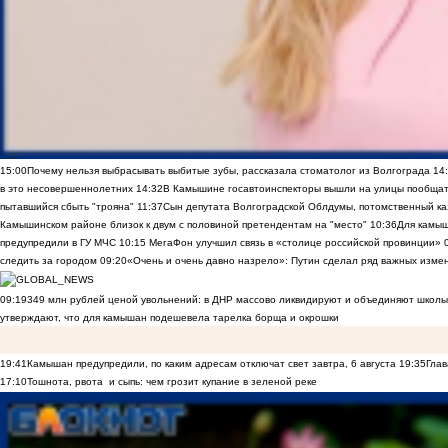
15:00
Почему нельзя выбрасывать выбитые зубы, рассказала стоматолог из Волгограда
14
в это несовершеннолетних
14:32
В Камышине госавтоинспекторы вышли на улицы пообщать
пытавшийся сбыть "трояна"
11:37
Сын депутата Волгоградской Облдумы, потомственный ка
Камышинском районе близок к двум с половиной претендентам на "место"
10:36
Для камы
предупредили в ГУ МЧС
10:15
МегаФон улучшил связь в «столице российской провинции»
следить за городом
09:20
«Очень и очень давно назрело»: Путин сделал ряд важных изме
09:19
349 млн рублей ценой увольнений: в ДНР массово ликвидируют и объединяют школы
утверждают, что для камышан подешевела тарелка борща и окрошки
19:41
Камышан предупредили, по каким адресам отключат свет завтра, 6 августа
19:35
Глав
17:10
Тошнота, рвота и сыпь: чем грозит купание в зеленой реке