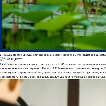
17:00
Куда пропали цветущие лотосы со знаменитого озера под Волгоградом
16:52
В Камы
16:50
Слышали взрывы и думали, что снова летят БПЛА: жильцы сгоревшей парковки расск
для нанесения ударов по Украине, - Reuters
12:11
Камышанам-отпускникам на заметку: на К
12:08
«Украина в драматической ситуации»: Киев уже не хочет возврата территорий, Зелен
надо потратить на сборы ребенка в школу
11:32
Откуда идет иссушающий зной на Камыши