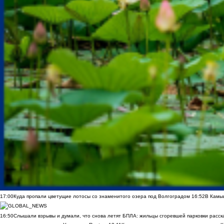
17:00
Куда пропали цветущие лотосы со знаменитого озера под Волгоградом
16:52
В Камы
16:50
Слышали взрывы и думали, что снова летят БПЛА: жильцы сгоревшей парковки расск