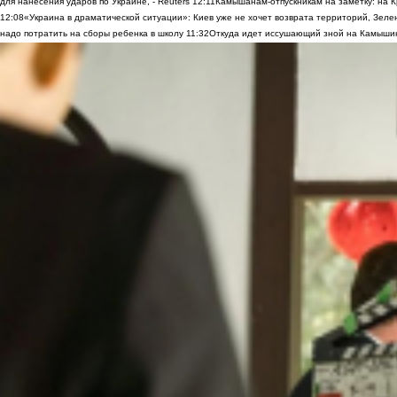
для нанесения ударов по Украине, - Reuters
12:11
Камышанам-отпускникам на заметку: на К
12:08
«Украина в драматической ситуации»: Киев уже не хочет возврата территорий, Зелен
надо потратить на сборы ребенка в школу
11:32
Откуда идет иссушающий зной на Камыши