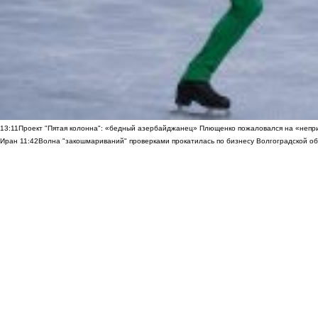
13:11
Проект "Пятая колонна": «бедный азербайджанец» Плющенко пожаловался на «непри
Иран
11:42
Волна "закошмариваний" проверками прокатилась по бизнесу Волгоградской обла