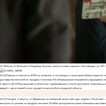
11:30
Актер из Волжского Владимир Бутенко снялся в новом сериале «Коп-звезда» на ТНТ
10:22
Сирены и опасность БПЛА не испугали: в гостиницах и санаториях Кубани выросло 
доставку бюллетеней по городам и поселкам
09:32
Камышанам понравилось выращивать п
5 августа
08:15
Под парусами в областных соревнованиях отлично выступили спортсмены 
ведра!»: августовский сезон груздей начался в Волгоградской области
19:47
Сегодня, 4 августа, из Мурманска на Северный полюс взял курс ледокол "Росатома",
контроль за ценами на продукты питания
18:09
На центральном рынке Камышина выставили