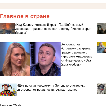
Главное в стране
«Над Киевом истошный крик - "За Що?!!»: ярый
укронацист призвал остановить войну, "иначе сгорит
Украина"
Экс-солистка
«Стрелок» раскрыла
правду о романе с
Кириллом Андреевым
из «Иванушек»: «Эта
была любовь»
«Шут не стал королем»: у Зеленского истерика —
он оторван от реальности, считает эксперт
Новости СМИ2