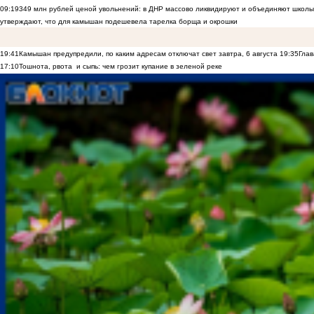
09:19
349 млн рублей ценой увольнений: в ДНР массово ликвидируют и объединяют школы
утверждают, что для камышан подешевела тарелка борща и окрошки
19:41
Камышан предупредили, по каким адресам отключат свет завтра, 6 августа
19:35
Глав
17:10
Тошнота, рвота и сыпь: чем грозит купание в зеленой реке