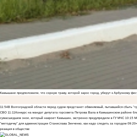
Камышане предположили, что сорную траву, которой зарос город, уберут к Арбузному фе
11:54
В Волгоградской области перед судом предстанет обвиняемый, пытавшийся сбыть "т
СВО
11:11
Конкурс на мандат депутата горсовета Петрова Вала в Камышинском районе бли
сумасшедшем зное, который накроет Камышин, экстренно предупредили в ГУ МЧС
10:15
Ме
"методичку" для администрации Станислава Зинченко, как надо следить за городом
09:20
реакция в обществе