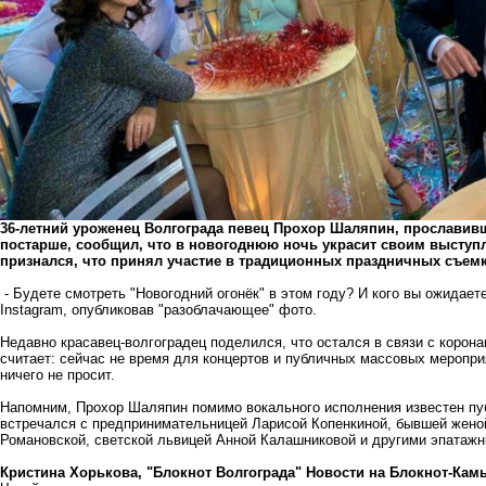
36-летний уроженец Волгограда певец Прохор Шаляпин, прослав
постарше, сообщил, что в новогоднюю ночь украсит своим выступ
признался, что принял участие в традиционных праздничных съемк
- Будете смотреть "Новогодний огонёк" в этом году? И кого вы ожидае
Instagram, опубликовав "разоблачающее" фото.
Недавно красавец-волгоградец поделился, что остался в связи с корон
считает: сейчас не время для концертов и публичных массовых мероприя
ничего не просит.
Напомним, Прохор Шаляпин помимо вокального исполнения известен пу
встречался с предпринимательницей Ларисой Копенкиной, бывшей жен
Романовской, светской львицей Анной Калашниковой и другими эпатаж
Кристина Хорькова, "Блокнот Волгограда"
Новости на Блoкнoт-Ка