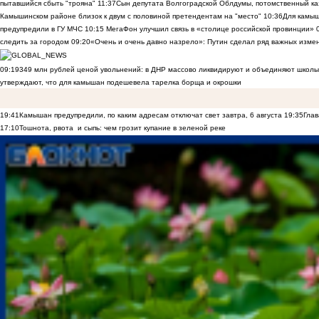
пытавшийся сбыть "трояна"
11:37
Сын депутата Волгоградской Облдумы, потомственный ка
Камышинском районе близок к двум с половиной претендентам на "место"
10:36
Для камы
предупредили в ГУ МЧС
10:15
МегаФон улучшил связь в «столице российской провинции»
следить за городом
09:20
«Очень и очень давно назрело»: Путин сделал ряд важных изме
09:19
349 млн рублей ценой увольнений: в ДНР массово ликвидируют и объединяют школы
утверждают, что для камышан подешевела тарелка борща и окрошки
19:41
Камышан предупредили, по каким адресам отключат свет завтра, 6 августа
19:35
Глав
17:10
Тошнота, рвота и сыпь: чем грозит купание в зеленой реке