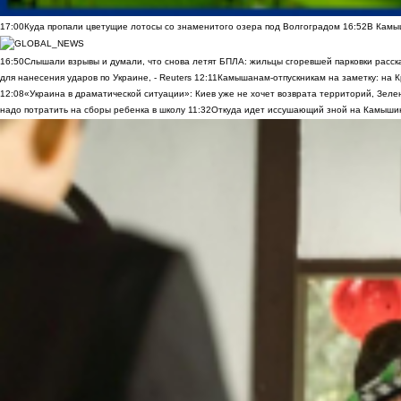
17:00
Куда пропали цветущие лотосы со знаменитого озера под Волгоградом
16:52
В Камы
16:50
Слышали взрывы и думали, что снова летят БПЛА: жильцы сгоревшей парковки расск
для нанесения ударов по Украине, - Reuters
12:11
Камышанам-отпускникам на заметку: на К
12:08
«Украина в драматической ситуации»: Киев уже не хочет возврата территорий, Зелен
надо потратить на сборы ребенка в школу
11:32
Откуда идет иссушающий зной на Камыши