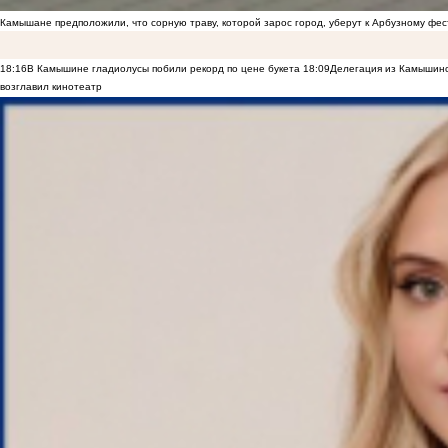
Камышане предположили, что сорную траву, которой зарос город, уберут к Арбузному фе
18:16
В Камышине гладиолусы побили рекорд по цене букета
18:09
Делегация из Камышинс
возглавил кинотеатр