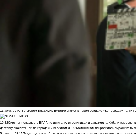
11:30
Актер из Волжского Владимир Бутенко снялся в новом сериале «Коп-звезда» на ТНТ
10:22
Сирены и опасность БПЛА не испугали: в гостиницах и санаториях Кубани выросло 
доставку бюллетеней по городам и поселкам
09:32
Камышанам понравилось выращивать п
5 августа
08:15
Под парусами в областных соревнованиях отлично выступили спортсмены 