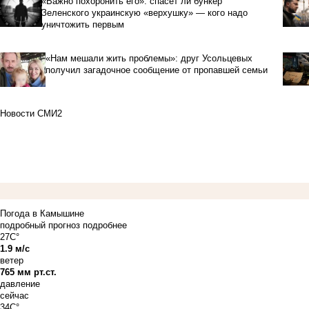
«Важно похоронить его»: спасет ли бункер
Зеленского украинскую «верхушку» — кого надо
уничтожить первым
«Нам мешали жить проблемы»: друг Усольцевых
получил загадочное сообщение от пропавшей семьи
Новости СМИ2
Погода в Камышине
подробный прогноз
подробнее
27C°
1.9 м/с
ветер
765 мм рт.ст.
давление
сейчас
34C°