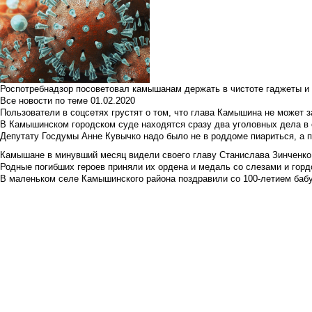
Роспотребнадзор посоветовал камышанам держать в чистоте гаджеты и 
Все новости по теме
01.02.2020
Пользователи в соцсетях грустят о том, что глава Камышина не может з
В Камышинском городском суде находятся сразу два уголовных дела в о
Депутату Госдумы Анне Кувычко надо было не в роддоме пиариться, а 
Камышане в минувший месяц видели своего главу Станислава Зинченко р
Родные погибших героев приняли их ордена и медаль со слезами и гор
В маленьком селе Камышинского района поздравили со 100-летием баб