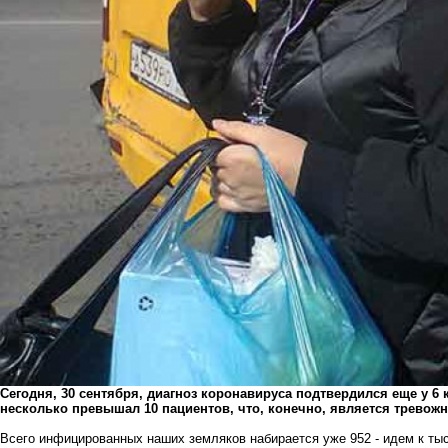
Сегодня, 30 сентября, диагноз коронавируса подтвердился еще у 6
несколько превышал 10 пациентов, что, конечно, является тревож
Всего инфицированных наших земляков набирается уже 952 - идем к тыс