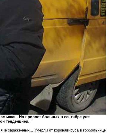
 камышан. Но прирост больных в сентябре уже
ной тенденцией.
яче зараженных... Умерли от коронавируса в горбольнице