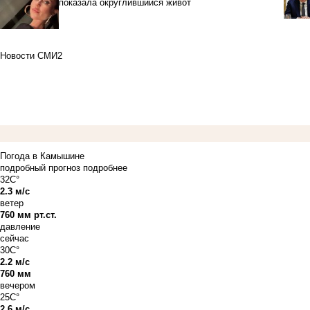
показала округлившийся живот
Новости СМИ2
Погода в Камышине
подробный прогноз
подробнее
32C°
2.3 м/с
ветер
760 мм рт.ст.
давление
сейчас
30C°
2.2 м/с
760 мм
вечером
25C°
2.6 м/с