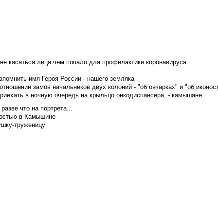
не касаться лица чем попало для профилактики коронавируса
апомнить имя Героя России - нашего земляка
тношении замов начальников двух колоний - "об овчарках" и "об иконос
приехать в ночную очередь на крыльцо онкодиспансера, - камышане
азве что на портрета...
достью в Камышине
ушку-труженицу