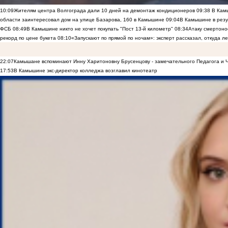
10:09
Жителям центра Волгограда дали 10 дней на демонтаж кондиционеров
09:38
В Камы
области заинтересовал дом на улице Базарова, 160 в Камышине
09:04
В Камышине в резу
ФСБ
08:49
В Камышине никто не хочет покупать "Пост 13-й километр"
08:34
Атаку смертоно
рекорд по цене букета
08:10
«Запускают по прямой по ночам»: эксперт рассказал, откуда 
22:07
Камышане вспоминают Инну Харитоновну Брусенцову - замечательного Педагога и 
17:53
В Камышине экс-директор колледжа возглавил кинотеатр