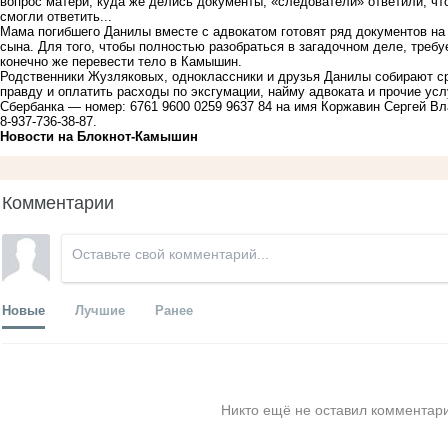
вопрос матери, куда же делись документы, «следователи» ответили, что
смогли ответить...
Мама погибшего Данилы вместе с адвокатом готовят ряд документов на
сына. Для того, чтобы полностью разобраться в загадочном деле, требу
конечно же перевести тело в Камышин.
Родственники Жузляковых, одноклассники и друзья Данилы собирают ср
правду и оплатить расходы по эксгумации, найму адвоката и прочие ус
Сбербанка — номер: 6761 9600 0259 9637 84 на имя Коржавин Сергей 
8-937-736-38-87.
Новости на Блoкнoт-Камышин
Комментарии
Новые
Лучшие
Ранее
Никто ещё не оставил комментари