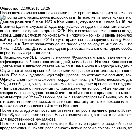
Общество
,
22.09.2015 18:25
Пропавшего камышанина похоронили в Питере, не пытаясь искать его р
Данила родился 9 мая 1987 в Камышине, отучился в школе № 18, по
В армии Даня отслужил 2 года, вернувшись оттуда с наградным знаком
он пытался поступить в органы ФСБ. Но, к сожалению, его планам не у
Затем, Данила служил по контракту в «горячих» точках и вновь вернул
найти работу и решил в 2014 году отправиться в северную столицу Росси
- Мама, я в Питере заработаю денег, после чего заберу тебя с собой, - 
3 июля 2015 года Данила последний раз созванивался с матерью, сообщи
перестал выходить на связь.
В Камышинское УВД пошел племянник Жузлякова и подал заявление о п
зафиксировала. Через несколько дней, мама Дани - Наталья Викторовн
Долгое время никакого ответа не было и мама жила в надежде увидет
Спустя некоторое время, ей позвонили из правоохранительных органов 
сына. Его якобы удалось идентифицировать по отпечаткам пальцев, так
Официальная причина смерти - сердечный приступ. Через несколько дн
УВД и сообщают, что установить местонахождение пропавшего не уда
- При разговоре с питерскими полицейскими, на вопрос : «Где находитс
захоронили за государственный счет, якобы тело его пролежало в морг
администрацию Усть-Грязнухи, где был зарегистрирован Данила, но им як
как родственники не приехали за телом, поэтому его так и похоронили,
адвокат семьи погибшего Фатеева Наталия.
После этого, адвокат посылает ответный запрос в администрацию Усть-Г
Петербурга посылала запрос. На что пришел ответ, что никто не интере
для родственников Жузлякова.
На днях, на сотовый телефон матери Данилы раздался очередной звонок
представились и начали рассказывать новую версию смерти ее сына, чт