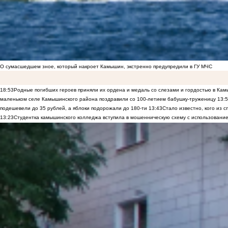
О сумасшедшем зное, который накроет Камышин, экстренно предупредили в ГУ МЧС
18:53
Родные погибших героев приняли их ордена и медаль со слезами и гордостью в Ка
маленьком селе Камышинского района поздравили со 100-летием бабушку-труженицу
13:
подешевели до 35 рублей, а яблоки подорожали до 180-ти
13:43
Стало известно, кого из
13:23
Студентка камышинского колледжа вступила в мошенническую схему с использование