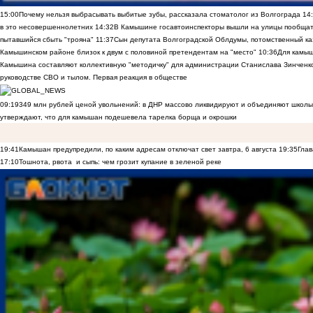
15:00
Почему нельзя выбрасывать выбитые зубы, рассказала стоматолог из Волгограда
14
в это несовершеннолетних
14:32
В Камышине госавтоинспекторы вышли на улицы пообщать
пытавшийся сбыть "трояна"
11:37
Сын депутата Волгоградской Облдумы, потомственный ка
Камышинском районе близок к двум с половиной претендентам на "место"
10:36
Для камы
Камышина составляют коллективную "методичку" для администрации Станислава Зинченко,
руководстве СВО и тылом. Первая реакция в обществе
09:19
349 млн рублей ценой увольнений: в ДНР массово ликвидируют и объединяют школы
утверждают, что для камышан подешевела тарелка борща и окрошки
19:41
Камышан предупредили, по каким адресам отключат свет завтра, 6 августа
19:35
Глав
17:10
Тошнота, рвота и сыпь: чем грозит купание в зеленой реке