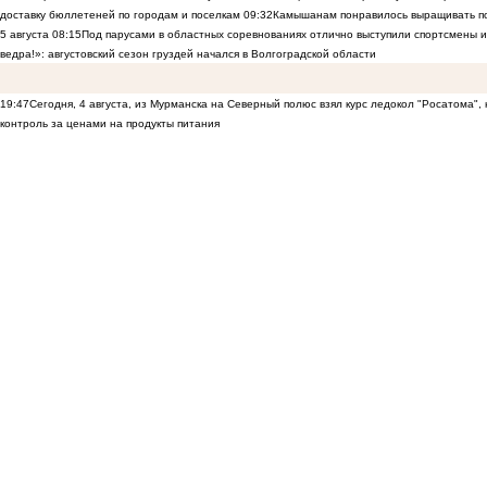
доставку бюллетеней по городам и поселкам
09:32
Камышанам понравилось выращивать п
5 августа
08:15
Под парусами в областных соревнованиях отлично выступили спортсмены 
ведра!»: августовский сезон груздей начался в Волгоградской области
19:47
Сегодня, 4 августа, из Мурманска на Северный полюс взял курс ледокол "Росатома",
контроль за ценами на продукты питания