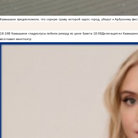
Камышане предположили, что сорную траву, которой зарос город, уберут к Арбузному фе
18:16
В Камышине гладиолусы побили рекорд по цене букета
18:09
Делегация из Камышинс
возглавил кинотеатр