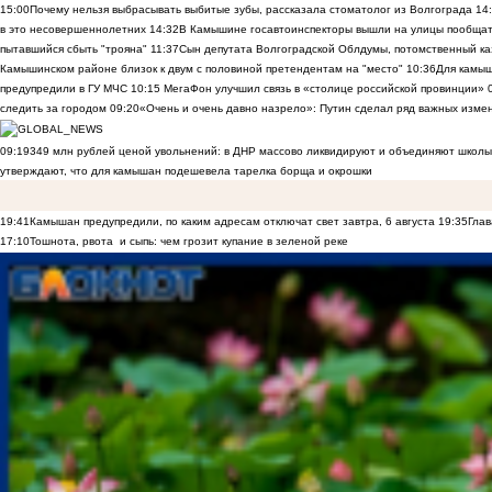
15:00
Почему нельзя выбрасывать выбитые зубы, рассказала стоматолог из Волгограда
14
в это несовершеннолетних
14:32
В Камышине госавтоинспекторы вышли на улицы пообщать
пытавшийся сбыть "трояна"
11:37
Сын депутата Волгоградской Облдумы, потомственный ка
Камышинском районе близок к двум с половиной претендентам на "место"
10:36
Для камы
предупредили в ГУ МЧС
10:15
МегаФон улучшил связь в «столице российской провинции»
следить за городом
09:20
«Очень и очень давно назрело»: Путин сделал ряд важных изме
09:19
349 млн рублей ценой увольнений: в ДНР массово ликвидируют и объединяют школы
утверждают, что для камышан подешевела тарелка борща и окрошки
19:41
Камышан предупредили, по каким адресам отключат свет завтра, 6 августа
19:35
Глав
17:10
Тошнота, рвота и сыпь: чем грозит купание в зеленой реке