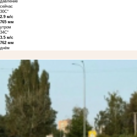
давление
сейчас
30C°
2.9 м/с
765 мм
утром
34C°
3.5 м/с
762 мм
днём