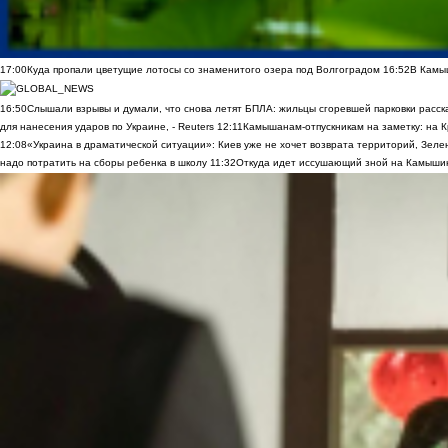
17:00
Куда пропали цветущие лотосы со знаменитого озера под Волгоградом
16:52
В Камы
16:50
Слышали взрывы и думали, что снова летят БПЛА: жильцы сгоревшей парковки расск
для нанесения ударов по Украине, - Reuters
12:11
Камышанам-отпускникам на заметку: на К
12:08
«Украина в драматической ситуации»: Киев уже не хочет возврата территорий, Зелен
надо потратить на сборы ребенка в школу
11:32
Откуда идет иссушающий зной на Камыши