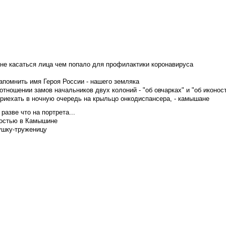
не касаться лица чем попало для профилактики коронавируса
апомнить имя Героя России - нашего земляка
тношении замов начальников двух колоний - "об овчарках" и "об иконос
приехать в ночную очередь на крыльцо онкодиспансера, - камышане
азве что на портрета...
достью в Камышине
ушку-труженицу