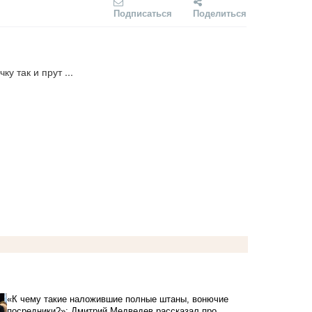
Подписаться
Поделиться
ку так и прут ...
«К чему такие наложившие полные штаны, вонючие
посредники?»: Дмитрий Медведев рассказал про