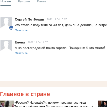
Новые
Лучшие
Ранее
Сергей Потёмкин
2022.11.04 15:07
что стало с водителя за 30 лет, дебил на дебиле, на встреч
Ответить
Елена
2022.11.04 14:57
А на волгоградской почта горела! Пожарных было много!
Ответить
Главное в стране
«Россию? На слабо?»: почему провалилась игра
Трампа с обещанием Зеленскому лицензии на ракеты