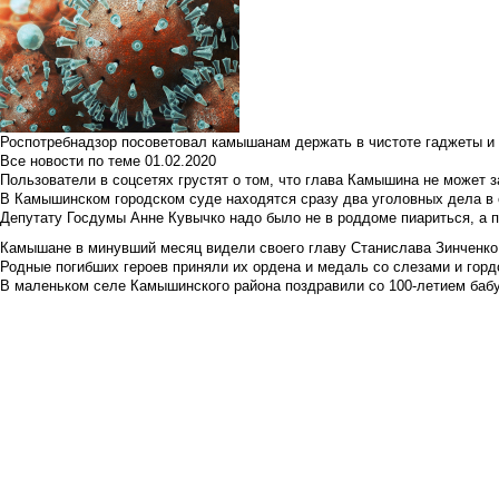
Роспотребнадзор посоветовал камышанам держать в чистоте гаджеты и 
Все новости по теме
01.02.2020
Пользователи в соцсетях грустят о том, что глава Камышина не может з
В Камышинском городском суде находятся сразу два уголовных дела в о
Депутату Госдумы Анне Кувычко надо было не в роддоме пиариться, а 
Камышане в минувший месяц видели своего главу Станислава Зинченко р
Родные погибших героев приняли их ордена и медаль со слезами и гор
В маленьком селе Камышинского района поздравили со 100-летием баб