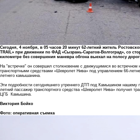
Сегодня, 4 ноября, в 05 часов 20 минут 62-летний житель Ростовс
TRAIL» при
движении по ФАД «Сызрань-Саратов-Волгоград», со стор
километре без совершения маневра обгона выехал на полосу дорог
На "встречке" он совершил столкновение с движущимися во встречном н
транспортными средствами «Шевролет Нива» под управлением 66-летне
летнего камышанина.
Эти подробности сегодняшнего утреннего ДТП под Камышином нашему по
летний пассажир транспортного средства «Шевролет Нива» получил тра
ЦГБ Камышина.
Виктория Бойко
Фото: оперативная съемка