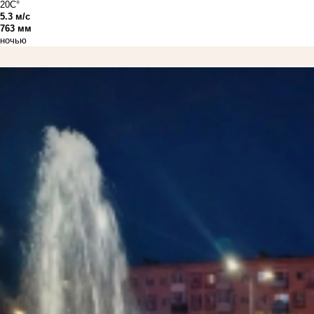
20C°
5.3 м/с
763 мм
ночью