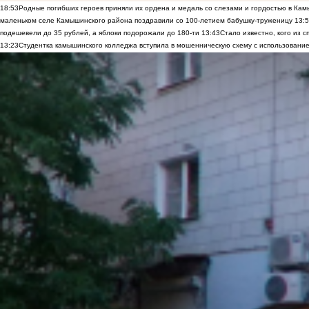
18:53
Родные погибших героев приняли их ордена и медаль со слезами и гордостью в Ка
маленьком селе Камышинского района поздравили со 100-летием бабушку-труженицу
13:
подешевели до 35 рублей, а яблоки подорожали до 180-ти
13:43
Стало известно, кого из
13:23
Студентка камышинского колледжа вступила в мошенническую схему с использование