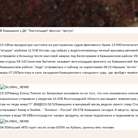
В Камышине у ДК "Текстильщик" фонтан "протух"
15:18
Как прокуратура настояла на расторжении судом фиктивного брака
13:59
Озеленител
"вторую" клубнику
11:51
В Котово суд забрал у водителя-пьяницы личный красавец-автомоб
отправили в больницу после массовой аварии под Белогорками в Камышинском районе
09
как огурцы
09:14
Станислав Зинченко зазывает волгоградцев приехать на Камышинский Ар
Камышинском районе "леди" отправилась к тайнику за наркотиками
08:21
«Крышка "котла"
жара
07:29
Простора в зале заседания Камышинского городского суда, где пройдет первое
15:20
Певицу Елену Тополю из Запорожья затравили из-за того, что она занималась сексом
израненных отправили к хирургам
10:32
В Волгоградской области расчищают живописную р
там не люди живут?!" (ВИДЕО)
09:52
Камышане в минувший месяц видели своего главу Ста
отказывает Киеву в Starlink, - "Блокнот - Россия"
09:07
В Камышине сегодня, 8 августа, пр
холере в воде
08:58
Волгоградстат назвал продукты, которые подорожали и подешевели 
08:50
Ильский НПЗ горит после атаки БПЛА на Кубань: ранены пять человек