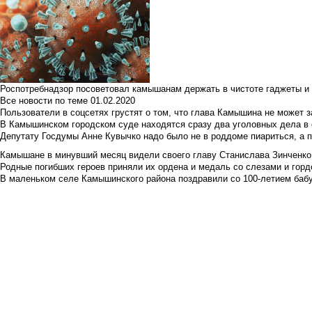
Роспотребнадзор посоветовал камышанам держать в чистоте гаджеты и 
Все новости по теме
01.02.2020
Пользователи в соцсетях грустят о том, что глава Камышина не может з
В Камышинском городском суде находятся сразу два уголовных дела в о
Депутату Госдумы Анне Кувычко надо было не в роддоме пиариться, а 
Камышане в минувший месяц видели своего главу Станислава Зинченко р
Родные погибших героев приняли их ордена и медаль со слезами и гор
В маленьком селе Камышинского района поздравили со 100-летием баб