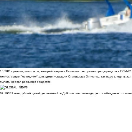
10:28
О сумасшедшем зное, который накроет Камышин, экстренно предупредили в ГУ МЧС
коллективную "методичку" для администрации Станислава Зинченко, как надо следить за 
тылом. Первая реакция в обществе
09:19
349 млн рублей ценой увольнений: в ДНР массово ликвидируют и объединяют школы