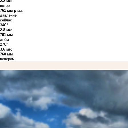
2.2 м/с
ветер
761 мм рт.ст.
давление
сейчас
34C°
2.8 м/с
761 мм
днём
27C°
3.6 м/с
760 мм
вечером