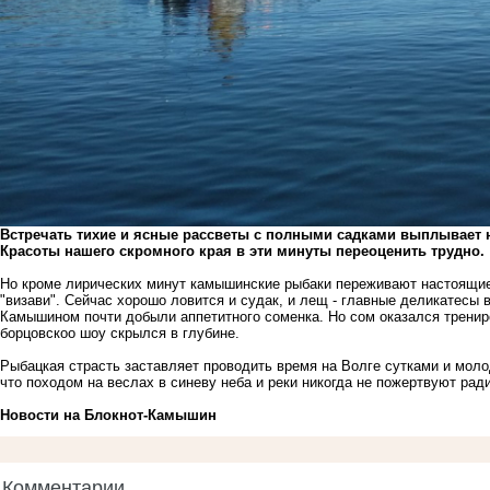
Встречать тихие и ясные рассветы с полными садками выплывает н
Красоты нашего скромного края в эти минуты переоценить трудно.
Но кроме лирических минут камышинские рыбаки переживают настоящи
"визави". Сейчас хорошо ловится и судак, и лещ - главные деликатесы
Камышином почти добыли аппетитного соменка. Но сом оказался тренир
борцовскоо шоу скрылся в глубине.
Рыбацкая страсть заставляет проводить время на Волге сутками и мол
что походом на веслах в синеву неба и реки никогда не пожертвуют ради
Новости на Блoкнoт-Камышин
Комментарии