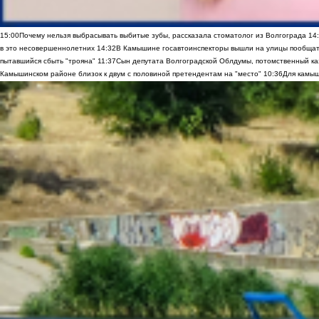
15:00
Почему нельзя выбрасывать выбитые зубы, рассказала стоматолог из Волгограда
14
в это несовершеннолетних
14:32
В Камышине госавтоинспекторы вышли на улицы пообщать
пытавшийся сбыть "трояна"
11:37
Сын депутата Волгоградской Облдумы, потомственный ка
Камышинском районе близок к двум с половиной претендентам на "место"
10:36
Для камыш