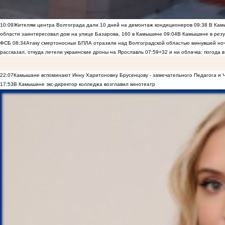
10:09
Жителям центра Волгограда дали 10 дней на демонтаж кондиционеров
09:38
В Камы
области заинтересовал дом на улице Базарова, 160 в Камышине
09:04
В Камышине в резу
ФСБ
08:34
Атаку смертоносных БПЛА отразили над Волгоградской областью минувшей но
рассказал, откуда летели украинские дроны на Ярославль
07:59
+32 и ни облачка: погода 
22:07
Камышане вспоминают Инну Харитоновну Брусенцову - замечательного Педагога и 
17:53
В Камышине экс-директор колледжа возглавил кинотеатр