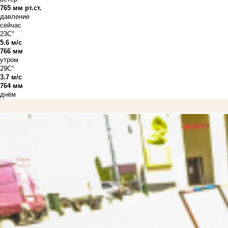
765 мм рт.ст.
давление
сейчас
23C°
5.6 м/с
766 мм
утром
29C°
3.7 м/с
764 мм
днём