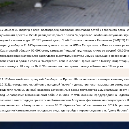
17:35
Восемь квартир в огне: волгоградец рассказал, как спасал детей из горящего дома
Ф
домашним арестом
15:34
Президент подписал закон "о деревьях", особенно актуально зв
мэрией скамеек и урн
12:53
Торговый центр "Небо" полыхал ночью в Камышине (ВИДЕО)
11
период выборов
11:29
Украинские дроны атаковали НПЗ в Татарстане: в России снова разго
Саратовской области
09:09
К столу камышан "подали" грузинскую сливу со скидкой
08:56
Ин
предвыборных материалов кандидатов в депутаты Госдумы
08:23
В Камышине новорожденны
побеждает и должна срочно "выстрелить себе в колено": Трамп шлет в Москву «миротворц
свет сегодня, 10 августа
07:07
Солнечно, но с ветерком: погода в Камышине 10 августа
19:12
Известный волгоградский бас-баритон Прохор Шаляпин назвал главную женщину св
15:31
Долгожданное ослабление погодной "печки" и дождь принесет камышанам сегодняш
водителя-пьяницы личный красавец-автомобиль в доход государства
11:28
Камышан зовут н
под Белогорками в Камышинском районе
09:30
В ГУ МЧС камышан предупредили о надвига
зазывает волгоградцев приехать на Камышинский Арбузный фестиваль на спецэкспрессе
0
отправилась к тайнику за наркотиками
08:21
«Крышка "котла" захлопнется»: ВС РФ прорыва
заседания Камышинского городского суда, где пройдет первое слушание по "делу Норова"