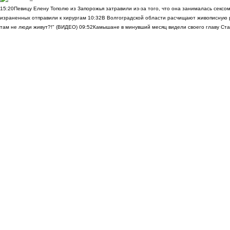
15:20
Певицу Елену Тополю из Запорожья затравили из-за того, что она занималась сексом
израненных отправили к хирургам
10:32
В Волгоградской области расчищают живописную р
там не люди живут?!" (ВИДЕО)
09:52
Камышане в минувший месяц видели своего главу Ста