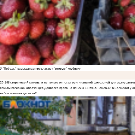
У "Победы" камышанам предлагают "вторую" клубнику
20:19
Исторический камень, и не только он, стал оригинальной фотозоной для экскурсант
семьям погибших ополченцев Донбасса право на пенсию
18:55
15 ножевых: в Волжском у 
небом машина десанта?