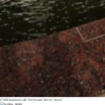
17:20
В Камышине у ДК "Текстильщик" фонтан "протух"