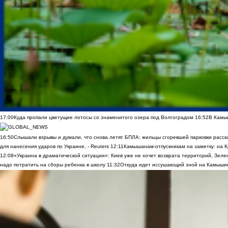
17:00
Куда пропали цветущие лотосы со знаменитого озера под Волгоградом
16:52
В Камы
16:50
Слышали взрывы и думали, что снова летят БПЛА: жильцы сгоревшей парковки расск
для нанесения ударов по Украине, - Reuters
12:11
Камышанам-отпускникам на заметку: на К
12:08
«Украина в драматической ситуации»: Киев уже не хочет возврата территорий, Зелен
надо потратить на сборы ребенка в школу
11:32
Откуда идет иссушающий зной на Камыши