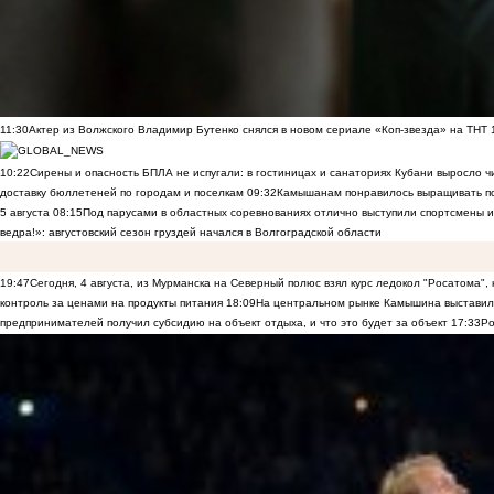
11:30
Актер из Волжского Владимир Бутенко снялся в новом сериале «Коп-звезда» на ТНТ
10:22
Сирены и опасность БПЛА не испугали: в гостиницах и санаториях Кубани выросло 
доставку бюллетеней по городам и поселкам
09:32
Камышанам понравилось выращивать п
5 августа
08:15
Под парусами в областных соревнованиях отлично выступили спортсмены 
ведра!»: августовский сезон груздей начался в Волгоградской области
19:47
Сегодня, 4 августа, из Мурманска на Северный полюс взял курс ледокол "Росатома",
контроль за ценами на продукты питания
18:09
На центральном рынке Камышина выставили
предпринимателей получил субсидию на объект отдыха, и что это будет за объект
17:33
Ро