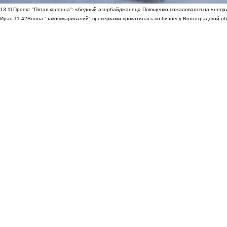
13:11
Проект "Пятая колонна": «бедный азербайджанец» Плющенко пожаловался на «непри
Иран
11:42
Волна "закошмариваний" проверками прокатилась по бизнесу Волгоградской обла