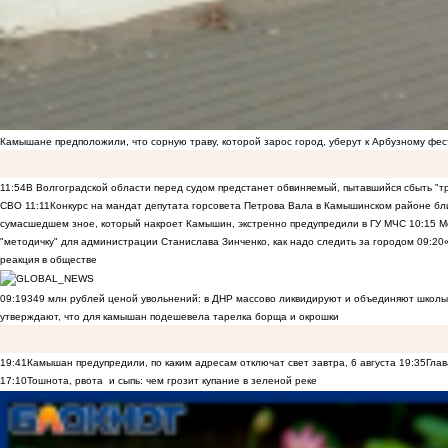
Камышане предположили, что сорную траву, которой зарос город, уберут к Арбузному фе
11:54
В Волгоградской области перед судом предстанет обвиняемый, пытавшийся сбыть "т
СВО
11:11
Конкурс на мандат депутата горсовета Петрова Вала в Камышинском районе бли
сумасшедшем зное, который накроет Камышин, экстренно предупредили в ГУ МЧС
10:15
Ме
"методичку" для администрации Станислава Зинченко, как надо следить за городом
09:20
реакция в обществе
09:19
349 млн рублей ценой увольнений: в ДНР массово ликвидируют и объединяют школы
утверждают, что для камышан подешевела тарелка борща и окрошки
19:41
Камышан предупредили, по каким адресам отключат свет завтра, 6 августа
19:35
Глав
17:10
Тошнота, рвота и сыпь: чем грозит купание в зеленой реке