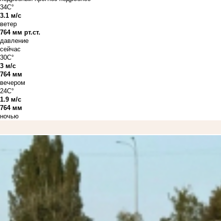
34C°
3.1 м/с
ветер
764 мм рт.ст.
давление
сейчас
30C°
3 м/с
764 мм
вечером
24C°
1.9 м/с
764 мм
ночью