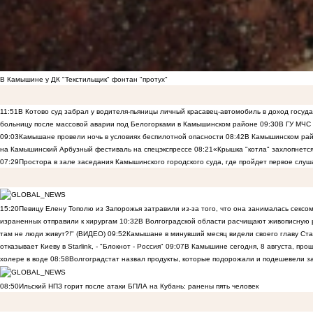
В Камышине у ДК "Текстильщик" фонтан "протух"
11:51
В Котово суд забрал у водителя-пьяницы личный красавец-автомобиль в доход госуд
больницу после массовой аварии под Белогорками в Камышинском районе
09:30
В ГУ МЧС
09:03
Камышане провели ночь в условиях беспилотной опасности
08:42
В Камышинском райо
на Камышинский Арбузный фестиваль на спецэкспрессе
08:21
«Крышка "котла" захлопнетс
07:29
Простора в зале заседания Камышинского городского суда, где пройдет первое слуш
15:20
Певицу Елену Тополю из Запорожья затравили из-за того, что она занималась сексом
израненных отправили к хирургам
10:32
В Волгоградской области расчищают живописную р
там не люди живут?!" (ВИДЕО)
09:52
Камышане в минувший месяц видели своего главу Ста
отказывает Киеву в Starlink, - "Блокнот - Россия"
09:07
В Камышине сегодня, 8 августа, пр
холере в воде
08:58
Волгоградстат назвал продукты, которые подорожали и подешевели 
08:50
Ильский НПЗ горит после атаки БПЛА на Кубань: ранены пять человек