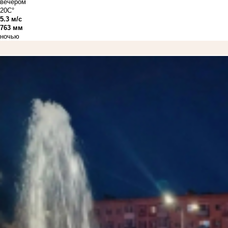
вечером
20C°
5.3 м/с
763 мм
ночью