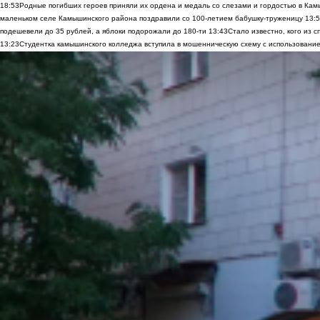
18:53
Родные погибших героев приняли их ордена и медаль со слезами и гордостью в Ка
маленьком селе Камышинского района поздравили со 100-летием бабушку-труженицу
13:
подешевели до 35 рублей, а яблоки подорожали до 180-ти
13:43
Стало известно, кого из
13:23
Студентка камышинского колледжа вступила в мошенническую схему с использование