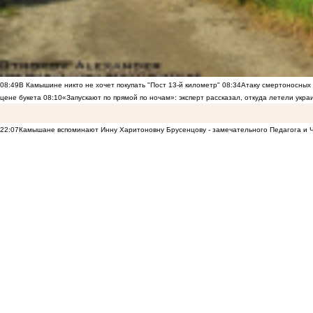
08:49
В Камышине никто не хочет покупать "Пост 13-й километр"
08:34
Атаку смертоносных
цене букета
08:10
«Запускают по прямой по ночам»: эксперт рассказал, откуда летели укр
22:07
Камышане вспоминают Инну Харитоновну Брусенцову - замечательного Педагога и 