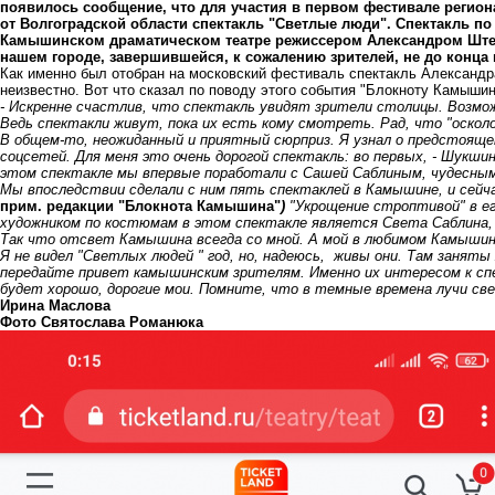
появилось сообщение, что для участия в первом фестивале регио
от Волгоградской области спектакль "Светлые люди". Спектакль п
Камышинском драматическом театре режиссером Александром Ште
нашем городе, завершившейся, к сожалению зрителей, не до конца
Как именно был отобран на московский фестиваль спектакль Александ
неизвестно. Вот что сказал по поводу этого события "Блокноту Камыш
- Искренне счастлив, что спектакль увидят зрители столицы. Возмо
Ведь спектакли живут, пока их есть кому смотреть. Рад, что "оско
В общем-то, неожиданный и приятный сюрприз. Я узнал о предстояще
соцсетей. Для меня это очень дорогой спектакль: во первых, - Шукши
этом спектакле мы впервые поработали с Сашей Саблиным, чудесны
Мы впоследствии сделали с ним пять спектаклей в Камышине, и сейч
прим. редакции "Блокнота Камышина"
)
"Укрощение строптивой" в ег
художником по костюмам в этом спектакле является Света Саблина,
Так что отсвет Камышина всегда со мной. А мой в любимом Камышине
Я не видел "Светлых людей " год, но, надеюсь, живы они. Там занят
передайте привет камышинским зрителям. Именно их интересом к спе
будет хорошо, дорогие мои. Помните, что в темные времена лучи све
Ирина Маслова
Фото Святослава Романюка