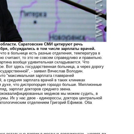
 области. Саратовские СМИ цитируют речь
ября, обсуждались в том числе зарплаты врачей.
 что в больнице есть разные отделения, температура в
юю считают, то это не совсем справедливо и правильно.
картина вообще удивительная складывается. Что
е. Вот здесь государственная больница, а через дорогу
осударственной", - заявил Вячеслав Володин.
что "максимальная зарплата главврачей
 а средняя зарплата врачей в таких клиниках
м духе, что диспропорция гораздо больше. Миллионные
ляд, зарплат докторов среднего звена.
сококвалифицированных медиков мы можем судить, в
умы. Их у нас двое - единороссы, доктора центральной
атологическим отделением Григорий Ефимов. Оба
все остальные партии в местных парламентах - уловят ли