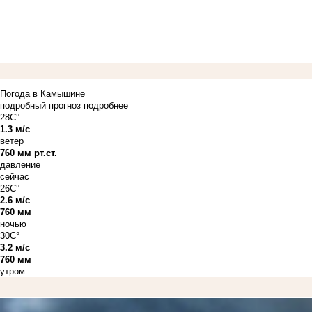
Погода в Камышине
подробный прогноз
подробнее
28C°
1.3 м/с
ветер
760 мм рт.ст.
давление
сейчас
26C°
2.6 м/с
760 мм
ночью
30C°
3.2 м/с
760 мм
утром