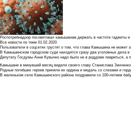
Роспотребнадзор посоветовал камышанам держать в чистоте гаджеты и 
Все новости по теме
01.02.2020
Пользователи в соцсетях грустят о том, что глава Камышина не может з
В Камышинском городском суде находятся сразу два уголовных дела в о
Депутату Госдумы Анне Кувычко надо было не в роддоме пиариться, а 
Камышане в минувший месяц видели своего главу Станислава Зинченко р
Родные погибших героев приняли их ордена и медаль со слезами и гор
В маленьком селе Камышинского района поздравили со 100-летием баб