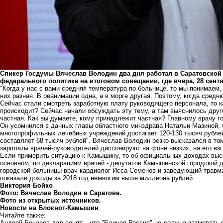
Спикер Госдумы Вячеслав Володин два дня работал в Саратовской
федерального политика на итоговом совещании, где вчера, 28 сент
"Когда у нас с вами средняя температура по больнице, то мы понимаем,
них разная. В реанимации одна, а в морге другая. Поэтому, когда средн
Сейчас стали смотреть заработную плату руководящего персонала, то 
происходит? Сейчас начали обсуждать эту тему, а там выяснилось друго
частная. Как вы думаете, кому принадлежит частная? Главному врачу г
Он усомнился в данных главы областного минздрава Натальи Мазиной, 
многопрофильных лечебных учреждений достигает 120-130 тысяч рублей,
составляет 68 тысяч рублей". Вячеслав Володин резко высказался в то
зарплаты врачей-руководителей диссонируют на фоне низких, на его взг
Если примерить ситуацию к Камышину, то об официальных доходах вы
основном, по декларациям врачей - депутатов Камышинской городской д
городской больницы врач-кардиолог Исса Семенов и заведующий травм
показали доходы за 2018 год немногим выше миллиона рублей.
Виктория Бойко
Фото: Вячеслав Володин в Саратове.
Фото из открытых источников.
Новости на Блoкнoт-Камышин
Читайте также:
Андрей Бочаров дал понять, что "Единая Россия" не должна затмевать 