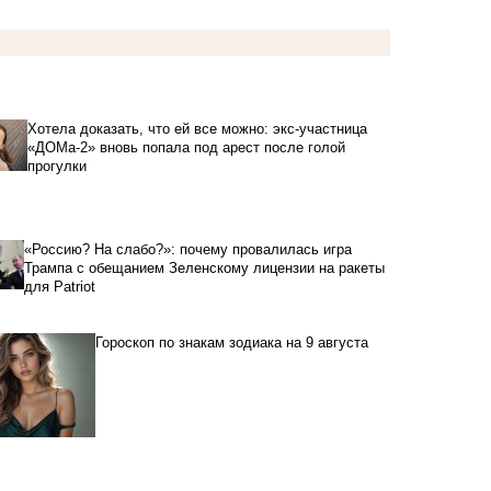
Хотела доказать, что ей все можно: экс-участница
«ДОМа-2» вновь попала под арест после голой
прогулки
«Россию? На слабо?»: почему провалилась игра
Трампа с обещанием Зеленскому лицензии на ракеты
для Patriot
Гороскоп по знакам зодиака на 9 августа