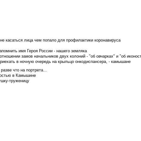
не касаться лица чем попало для профилактики коронавируса
апомнить имя Героя России - нашего земляка
тношении замов начальников двух колоний - "об овчарках" и "об иконос
приехать в ночную очередь на крыльцо онкодиспансера, - камышане
азве что на портрета...
достью в Камышине
ушку-труженицу