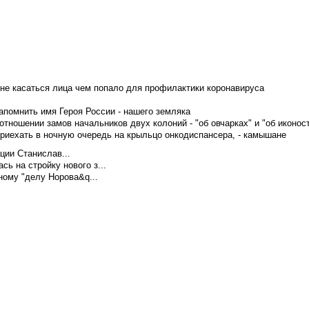
не касаться лица чем попало для профилактики коронавируса
апомнить имя Героя России - нашего земляка
тношении замов начальников двух колоний - "об овчарках" и "об иконос
приехать в ночную очередь на крыльцо онкодиспансера, - камышане
ции Станислав...
ь на стройку нового з...
ому "делу Норова&q...