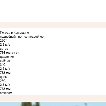
Погода в Камышине
подробный прогноз
подробнее
28C°
2.3 м/с
ветер
764 мм рт.ст.
давление
сейчас
34C°
2.9 м/с
762 мм
днём
28C°
2.5 м/с
762 мм
вечером