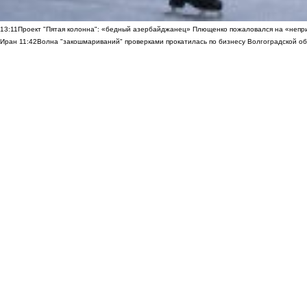
13:11
Проект "Пятая колонна": «бедный азербайджанец» Плющенко пожаловался на «непри
Иран
11:42
Волна "закошмариваний" проверками прокатилась по бизнесу Волгоградской обла