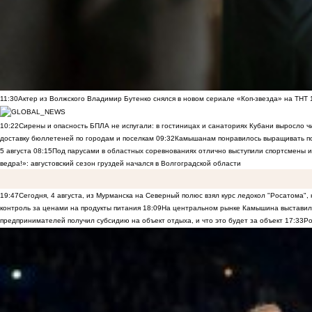
11:30
Актер из Волжского Владимир Бутенко снялся в новом сериале «Коп-звезда» на ТНТ
10:22
Сирены и опасность БПЛА не испугали: в гостиницах и санаториях Кубани выросло 
доставку бюллетеней по городам и поселкам
09:32
Камышанам понравилось выращивать п
5 августа
08:15
Под парусами в областных соревнованиях отлично выступили спортсмены 
ведра!»: августовский сезон груздей начался в Волгоградской области
19:47
Сегодня, 4 августа, из Мурманска на Северный полюс взял курс ледокол "Росатома",
контроль за ценами на продукты питания
18:09
На центральном рынке Камышина выставили
предпринимателей получил субсидию на объект отдыха, и что это будет за объект
17:33
Ро