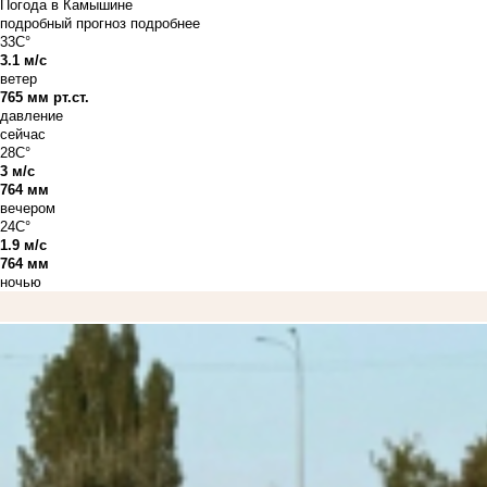
Погода в Камышине
подробный прогноз
подробнее
33C°
3.1 м/с
ветер
765 мм рт.ст.
давление
сейчас
28C°
3 м/с
764 мм
вечером
24C°
1.9 м/с
764 мм
ночью