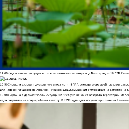
17:00
Куда пропали цветущие лотосы со знаменитого озера под Волгоградом
16:52
В Камы
16:50
Слышали взрывы и думали, что снова летят БПЛА: жильцы сгоревшей парковки расск
для нанесения ударов по Украине, - Reuters
12:11
Камышанам-отпускникам на заметку: на К
12:08
«Украина в драматической ситуации»: Киев уже не хочет возврата территорий, Зелен
надо потратить на сборы ребенка в школу
11:32
Откуда идет иссушающий зной на Камыши