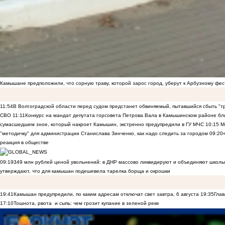
Камышане предположили, что сорную траву, которой зарос город, уберут к Арбузному фе
11:54
В Волгоградской области перед судом предстанет обвиняемый, пытавшийся сбыть "т
СВО
11:11
Конкурс на мандат депутата горсовета Петрова Вала в Камышинском районе бли
сумасшедшем зное, который накроет Камышин, экстренно предупредили в ГУ МЧС
10:15
Ме
"методичку" для администрации Станислава Зинченко, как надо следить за городом
09:20
реакция в обществе
09:19
349 млн рублей ценой увольнений: в ДНР массово ликвидируют и объединяют школы
утверждают, что для камышан подешевела тарелка борща и окрошки
19:41
Камышан предупредили, по каким адресам отключат свет завтра, 6 августа
19:35
Глав
17:10
Тошнота, рвота и сыпь: чем грозит купание в зеленой реке