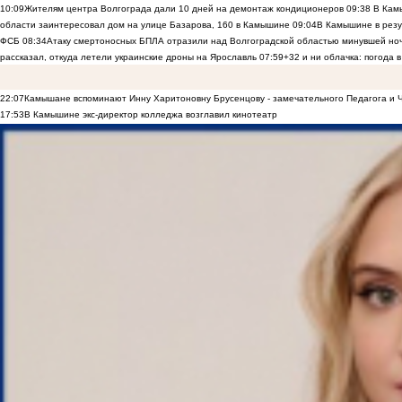
10:09
Жителям центра Волгограда дали 10 дней на демонтаж кондиционеров
09:38
В Камы
области заинтересовал дом на улице Базарова, 160 в Камышине
09:04
В Камышине в резу
ФСБ
08:34
Атаку смертоносных БПЛА отразили над Волгоградской областью минувшей но
рассказал, откуда летели украинские дроны на Ярославль
07:59
+32 и ни облачка: погода 
22:07
Камышане вспоминают Инну Харитоновну Брусенцову - замечательного Педагога и 
17:53
В Камышине экс-директор колледжа возглавил кинотеатр