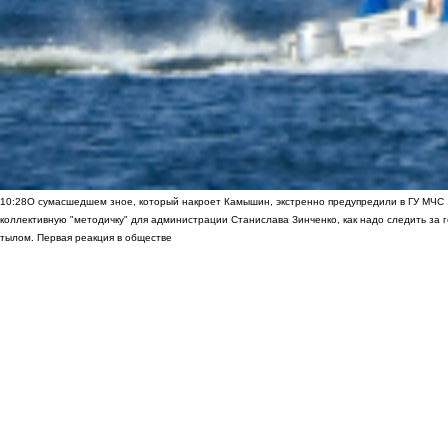
10:28
О сумасшедшем зное, который накроет Камышин, экстренно предупредили в ГУ МЧС
коллективную "методичку" для администрации Станислава Зинченко, как надо следить за 
тылом. Первая реакция в обществе