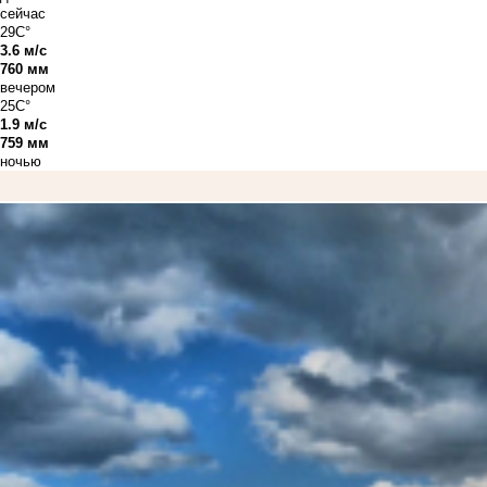
сейчас
29C°
3.6 м/с
760 мм
вечером
25C°
1.9 м/с
759 мм
ночью