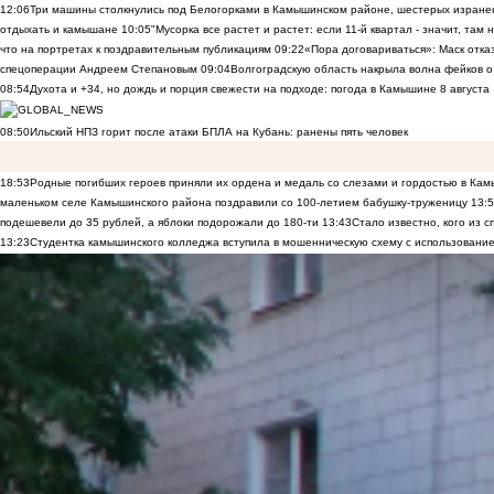
12:06
Три машины столкнулись под Белогорками в Камышинском районе, шестерых изранен
отдыхать и камышане
10:05
"Мусорка все растет и растет: если 11-й квартал - значит, там
что на портретах к поздравительным публикациям
09:22
«Пора договариваться»: Маск отказы
спецоперации Андреем Степановым
09:04
Волгоградскую область накрыла волна фейков о
08:54
Духота и +34, но дождь и порция свежести на подходе: погода в Камышине 8 августа
08:50
Ильский НПЗ горит после атаки БПЛА на Кубань: ранены пять человек
18:53
Родные погибших героев приняли их ордена и медаль со слезами и гордостью в Ка
маленьком селе Камышинского района поздравили со 100-летием бабушку-труженицу
13:
подешевели до 35 рублей, а яблоки подорожали до 180-ти
13:43
Стало известно, кого из
13:23
Студентка камышинского колледжа вступила в мошенническую схему с использование