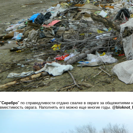
"
Серебро
" по справедливости отдано свалке в овраге за общежитиями 
вместимость оврага. Наполнять его можно еще многие годы.
@bloknot_