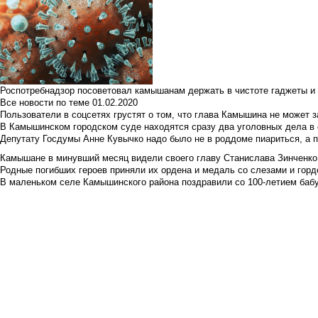
Роспотребнадзор посоветовал камышанам держать в чистоте гаджеты и 
Все новости по теме
01.02.2020
Пользователи в соцсетях грустят о том, что глава Камышина не может з
В Камышинском городском суде находятся сразу два уголовных дела в о
Депутату Госдумы Анне Кувычко надо было не в роддоме пиариться, а 
Камышане в минувший месяц видели своего главу Станислава Зинченко р
Родные погибших героев приняли их ордена и медаль со слезами и гор
В маленьком селе Камышинского района поздравили со 100-летием баб