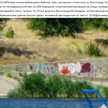
15:00
Почему нельзя выбрасывать выбитые зубы, рассказала стоматолог из Волгограда
14
в это несовершеннолетних
14:32
В Камышине госавтоинспекторы вышли на улицы пообщать
пытавшийся сбыть "трояна"
11:37
Сын депутата Волгоградской Облдумы, потомственный ка
Камышинском районе близок к двум с половиной претендентам на "место"
10:36
Для камыш