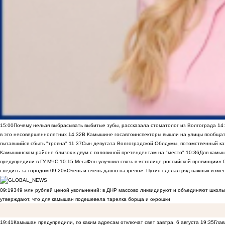
15:00
Почему нельзя выбрасывать выбитые зубы, рассказала стоматолог из Волгограда
14
в это несовершеннолетних
14:32
В Камышине госавтоинспекторы вышли на улицы пообщать
пытавшийся сбыть "трояна"
11:37
Сын депутата Волгоградской Облдумы, потомственный ка
Камышинском районе близок к двум с половиной претендентам на "место"
10:36
Для камы
предупредили в ГУ МЧС
10:15
МегаФон улучшил связь в «столице российской провинции»
следить за городом
09:20
«Очень и очень давно назрело»: Путин сделал ряд важных изме
09:19
349 млн рублей ценой увольнений: в ДНР массово ликвидируют и объединяют школы
утверждают, что для камышан подешевела тарелка борща и окрошки
19:41
Камышан предупредили, по каким адресам отключат свет завтра, 6 августа
19:35
Глав