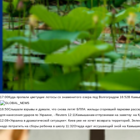
17:00
Куда пропали цветущие лотосы со знаменитого озера под Волгоградом
16:52
В Камы
16:50
Слышали взрывы и думали, что снова летят БПЛА: жильцы сгоревшей парковки расск
для нанесения ударов по Украине, - Reuters
12:11
Камышанам-отпускникам на заметку: на К
12:08
«Украина в драматической ситуации»: Киев уже не хочет возврата территорий, Зелен
надо потратить на сборы ребенка в школу
11:32
Откуда идет иссушающий зной на Камыши