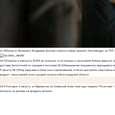
11:30
Актер из Волжского Владимир Бутенко снялся в новом сериале «Коп-звезда» на ТНТ
10:22
Сирены и опасность БПЛА не испугали: в гостиницах и санаториях Кубани выросло 
доставку бюллетеней по городам и поселкам
09:32
Камышанам понравилось выращивать п
5 августа
08:15
Под парусами в областных соревнованиях отлично выступили спортсмены 
ведра!»: августовский сезон груздей начался в Волгоградской области
19:47
Сегодня, 4 августа, из Мурманска на Северный полюс взял курс ледокол "Росатома",
контроль за ценами на продукты питания