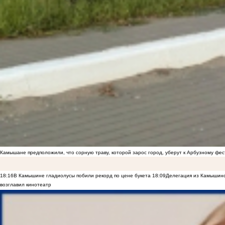
Камышане предположили, что сорную траву, которой зарос город, уберут к Арбузному фе
18:16
В Камышине гладиолусы побили рекорд по цене букета
18:09
Делегация из Камышинс
возглавил кинотеатр