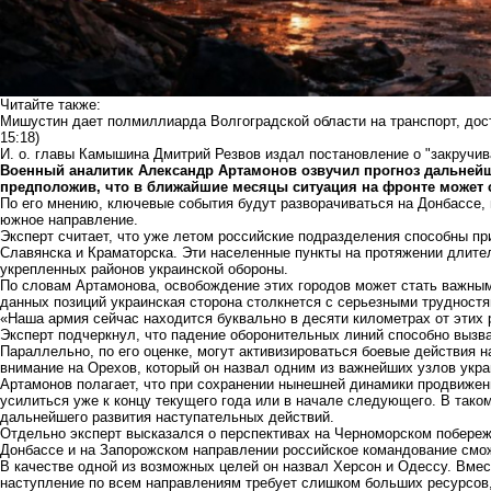
Читайте также:
Мишустин дает полмиллиарда Волгоградской области на транспорт, дос
15:18)
И. о. главы Камышина Дмитрий Резвов издал постановление о "закручив
Военный аналитик Александр Артамонов озвучил прогноз дальнейш
предположив, что в ближайшие месяцы ситуация на фронте может 
По его мнению, ключевые события будут разворачиваться на Донбассе, 
южное направление.
Эксперт считает, что уже летом российские подразделения способны пр
Славянска и Краматорска. Эти населенные пункты на протяжении длите
укрепленных районов украинской обороны.
По словам Артамонова, освобождение этих городов может стать важным 
данных позиций украинская сторона столкнется с серьезными трудностя
«Наша армия сейчас находится буквально в десяти километрах от этих 
Эксперт подчеркнул, что падение оборонительных линий способно вызв
Параллельно, по его оценке, могут активизироваться боевые действия н
внимание на Орехов, который он назвал одним из важнейших узлов укра
Артамонов полагает, что при сохранении нынешней динамики продвижен
усилиться уже к концу текущего года или в начале следующего. В таком
дальнейшего развития наступательных действий.
Отдельно эксперт высказался о перспективах на Черноморском побереж
Донбассе и на Запорожском направлении российское командование смо
В качестве одной из возможных целей он назвал Херсон и Одессу. Вмес
наступление по всем направлениям требует слишком больших ресурсов,