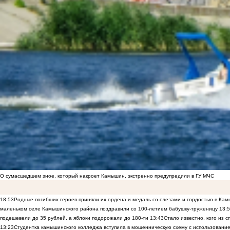
О сумасшедшем зное, который накроет Камышин, экстренно предупредили в ГУ МЧС
18:53
Родные погибших героев приняли их ордена и медаль со слезами и гордостью в Ка
маленьком селе Камышинского района поздравили со 100-летием бабушку-труженицу
13:
подешевели до 35 рублей, а яблоки подорожали до 180-ти
13:43
Стало известно, кого из
13:23
Студентка камышинского колледжа вступила в мошенническую схему с использование