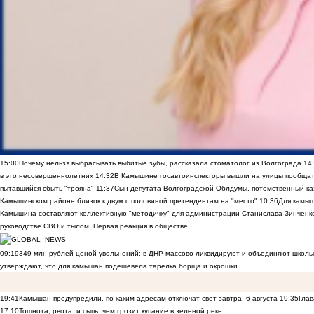
15:00
Почему нельзя выбрасывать выбитые зубы, рассказала стоматолог из Волгограда
14
в это несовершеннолетних
14:32
В Камышине госавтоинспекторы вышли на улицы пообщать
пытавшийся сбыть "трояна"
11:37
Сын депутата Волгоградской Облдумы, потомственный ка
Камышинском районе близок к двум с половиной претендентам на "место"
10:36
Для камы
Камышина составляют коллективную "методичку" для администрации Станислава Зинченко,
руководстве СВО и тылом. Первая реакция в обществе
09:19
349 млн рублей ценой увольнений: в ДНР массово ликвидируют и объединяют школы
утверждают, что для камышан подешевела тарелка борща и окрошки
19:41
Камышан предупредили, по каким адресам отключат свет завтра, 6 августа
19:35
Глав
17:10
Тошнота, рвота и сыпь: чем грозит купание в зеленой реке