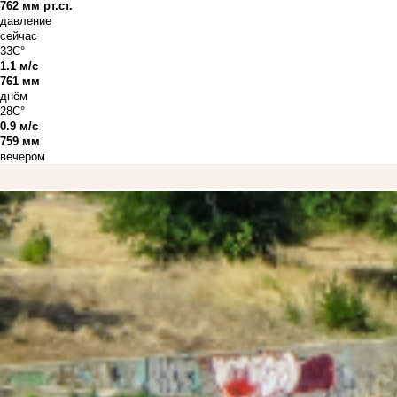
762 мм рт.ст.
давление
сейчас
33C°
1.1 м/с
761 мм
днём
28C°
0.9 м/с
759 мм
вечером