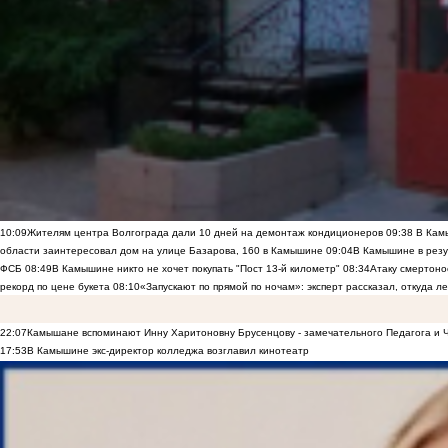
10:09
Жителям центра Волгограда дали 10 дней на демонтаж кондиционеров
09:38
В Камы
области заинтересовал дом на улице Базарова, 160 в Камышине
09:04
В Камышине в резу
ФСБ
08:49
В Камышине никто не хочет покупать "Пост 13-й километр"
08:34
Атаку смертоно
рекорд по цене букета
08:10
«Запускают по прямой по ночам»: эксперт рассказал, откуда 
22:07
Камышане вспоминают Инну Харитоновну Брусенцову - замечательного Педагога и 
17:53
В Камышине экс-директор колледжа возглавил кинотеатр