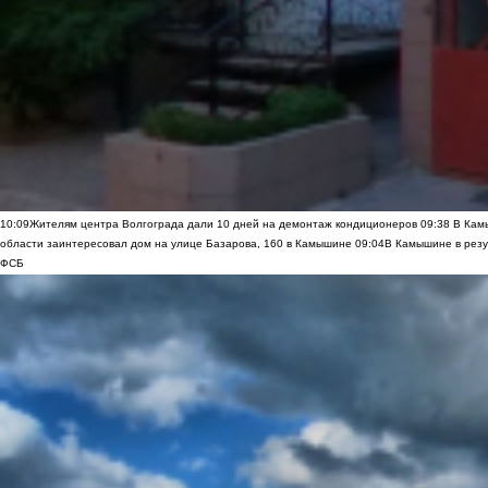
10:09
Жителям центра Волгограда дали 10 дней на демонтаж кондиционеров
09:38
В Камы
области заинтересовал дом на улице Базарова, 160 в Камышине
09:04
В Камышине в резу
ФСБ