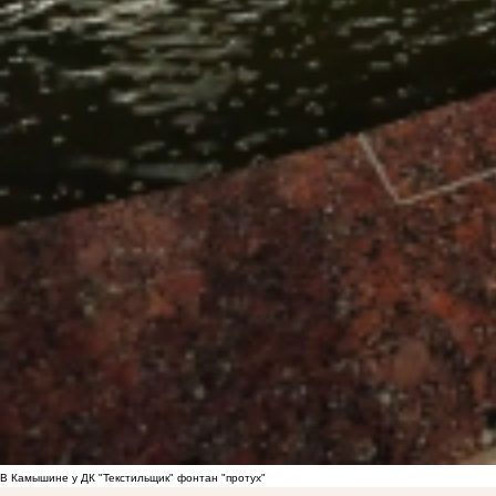
В Камышине у ДК "Текстильщик" фонтан "протух"