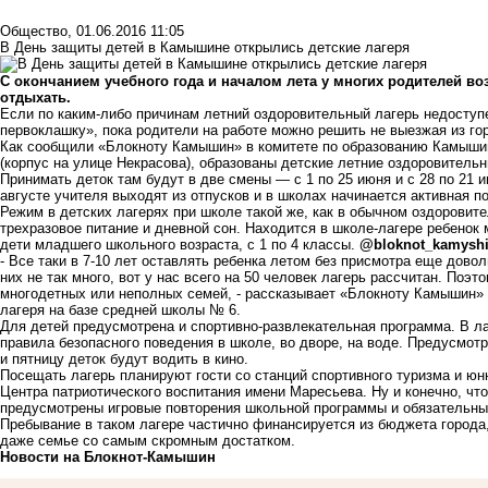
Общество
,
01.06.2016 11:05
В День защиты детей в Камышине открылись детские лагеря
С окончанием учебного года и началом лета у многих родителей во
отдыхать.
Если по каким-либо причинам летний оздоровительный лагерь недоступе
первоклашку», пока родители на работе можно решить не выезжая из го
Как сообщили «Блокноту Камышин» в комитете по образованию Камышина,
(корпус на улице Некрасова), образованы детские летние оздоровительн
Принимать деток там будут в две смены — с 1 по 25 июня и с 28 по 21 и
августе учителя выходят из отпусков и в школах начинается активная п
Режим в детских лагерях при школе такой же, как в обычном оздоровит
трехразовое питание и дневной сон. Находится в школе-лагере ребенок 
дети младшего школьного возраста, с 1 по 4 классы.
@bloknot_kamysh
- Все таки в 7-10 лет оставлять ребенка летом без присмотра еще дово
них не так много, вот у нас всего на 50 человек лагерь рассчитан. Поэ
многодетных или неполных семей, - рассказывает «Блокноту Камышин» 
лагеря на базе средней школы № 6.
Для детей предусмотрена и спортивно-развлекательная программа. В ла
правила безопасного поведения в школе, во дворе, на воде. Предусмот
и пятницу деток будут водить в кино.
Посещать лагерь планируют гости со станций спортивного туризма и юн
Центра патриотического воспитания имени Маресьева. Ну и конечно, что 
предусмотрены игровые повторения школьной программы и обязательны
Пребывание в таком лагере частично финансируется из бюджета города,
даже семье со самым скромным достатком.
Новости на Блoкнoт-Камышин