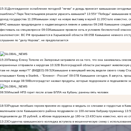
15:31
Долгожданное ослабление погодной "печки" и дождь принесет камышанам сегодняш
ошиблись? Парк Текстильщиков решили украсить камышом?
13:55
У "Победы" камышанам п
доход государства
11:28
Камышан зовут на новую выставку в музей
11:20
Стало известно, 
МЧС камышан предупредили о надвигающихся ливнях и шквалах
09:24
В Камышине сладкий 
фестиваль на спецэкспрессе
09:03
Камышане провели ночь в условиях беспилотной опасн
захлопнется»: ВС РФ прорываются в Харьковской области
08:05
В Камышине немного отст
слушание по "делу Норова", не предполагается
15:20
Певицу Елену Тополю из Запорожья затравили из-за того, что она занималась сексом
израненных отправили к хирургам
10:32
В Волгоградской области расчищают живописную р
там не люди живут?!" (ВИДЕО)
09:52
Камышане в минувший месяц видели своего главу Ста
отказывает Киеву в Starlink, - "Блокнот - Россия"
09:07
В Камышине сегодня, 8 августа, пр
холере в воде
08:58
Волгоградстат назвал продукты, которые подорожали и подешевели 
08:50
Ильский НПЗ горит после атаки БПЛА на Кубань: ранены пять человек
18:53
Родные погибших героев приняли их ордена и медаль со слезами и гордостью в Ка
маленьком селе Камышинского района поздравили со 100-летием бабушку-труженицу
13:
подешевели до 35 рублей, а яблоки подорожали до 180-ти
13:43
Стало известно, кого из
13:23
Студентка камышинского колледжа вступила в мошенническую схему с использование