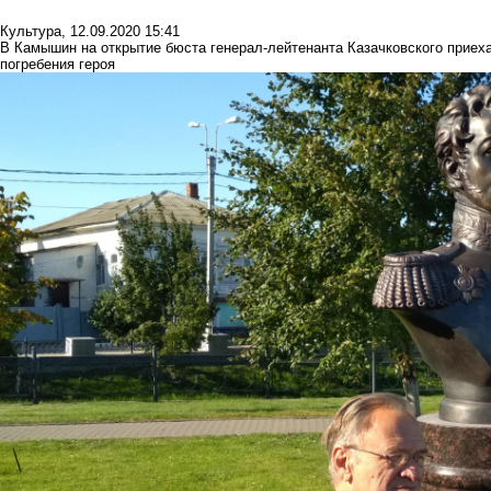
Культура
,
12.09.2020 15:41
В Камышин на открытие бюста генерал-лейтенанта Казачковского приеха
погребения героя