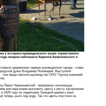
лее у историко-краеведческого музея торжественно
ода генерал-лейтенанта Кирилла Казачковского и
главили церемониал первые руководители города - глава
ородской думы Владимир Пономарев. Выступили
- они представляли руководство ООО "Группа компаний
тов.
вец Павел Чернышевский - праправнук полководца-
ими вип-персонами возложить цветы к месту захоронения
в 1829 году на территории Троицкой церкви у реки
) теперь ушло под воду. Так что цветы опустили на