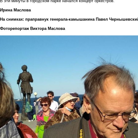
В эти минуты в городском парке начался концерт оркестров.
Ирина Маслова
На снимках: праправнук генерала-камышанина Павел Чернышевски
Фоторепортаж Виктора Маслова