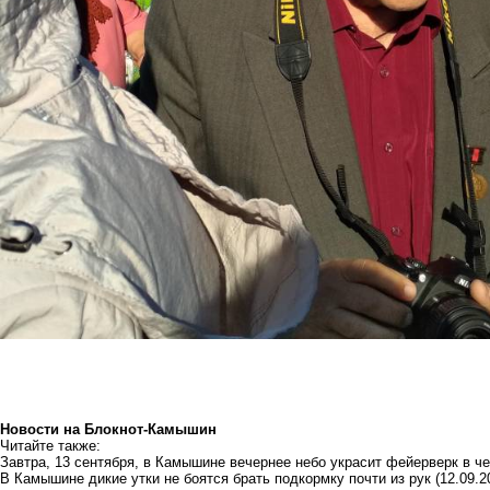
Новости на Блoкнoт-Камышин
Читайте также:
Завтра, 13 сентября, в Камышине вечернее небо украсит фейерверк в че
В Камышине дикие утки не боятся брать подкормку почти из рук
(12.09.2