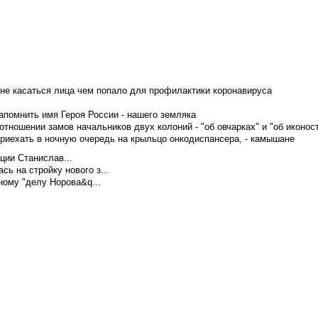
не касаться лица чем попало для профилактики коронавируса
апомнить имя Героя России - нашего земляка
тношении замов начальников двух колоний - "об овчарках" и "об иконос
приехать в ночную очередь на крыльцо онкодиспансера, - камышане
ции Станислав...
ь на стройку нового з...
ому "делу Норова&q...