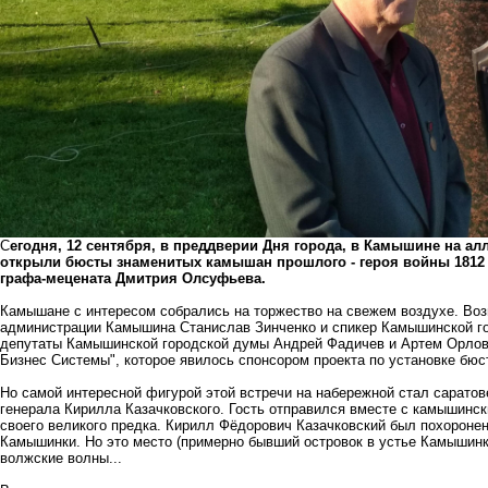
С
егодня, 12 сентября, в преддверии Дня города, в Камышине на ал
открыли бюсты знаменитых камышан прошлого - героя войны 1812 г
графа-мецената Дмитрия Олсуфьева.
Камышане с интересом собрались на торжество на свежем воздухе. Воз
администрации Камышина Станислав Зинченко и спикер Камышинской г
депутаты Камышинской городской думы Андрей Фадичев и Артем Орлов 
Бизнес Системы", которое явилось спонсором проекта по установке бюс
Но самой интересной фигурой этой встречи на набережной стал сарато
генерала Кирилла Казачковского. Гость отправился вместе с камышинск
своего великого предка. Кирилл Фёдорович Казачковский был похоронен 
Камышинки. Но это место (примерно бывший островок в устье Камышинки
волжские волны...