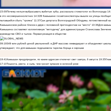
15:00
Почему нельзя выбрасывать выбитые зубы, рассказала стоматолог из Волгограда
14
в это несовершеннолетних
14:32
В Камышине госавтоинспекторы вышли на улицы пообщать
пытавшийся сбыть "трояна"
11:37
Сын депутата Волгоградской Облдумы, потомственный ка
Камышинском районе близок к двум с половиной претендентам на "место"
10:36
Для камы
Камышина составляют коллективную "методичку" для администрации Станислава Зинченко,
руководстве СВО и тылом. Первая реакция в обществе
09:19
349 млн рублей ценой увольнений: в ДНР массово ликвидируют и объединяют школы
утверждают, что для камышан подешевела тарелка борща и окрошки
19:41
Камышан предупредили, по каким адресам отключат свет завтра, 6 августа
19:35
Глав
17:10
Тошнота, рвота и сыпь: чем грозит купание в зеленой реке