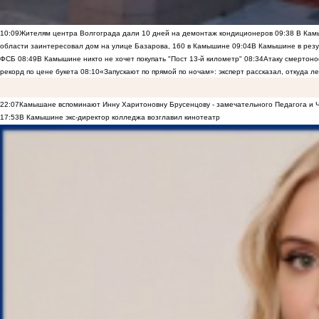
10:09
Жителям центра Волгограда дали 10 дней на демонтаж кондиционеров
09:38
В Камы
области заинтересовал дом на улице Базарова, 160 в Камышине
09:04
В Камышине в резу
ФСБ
08:49
В Камышине никто не хочет покупать "Пост 13-й километр"
08:34
Атаку смертоно
рекорд по цене букета
08:10
«Запускают по прямой по ночам»: эксперт рассказал, откуда 
22:07
Камышане вспоминают Инну Харитоновну Брусенцову - замечательного Педагога и 
17:53
В Камышине экс-директор колледжа возглавил кинотеатр