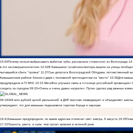
15:00
Почему нельзя выбрасывать выбитые зубы, рассказала стоматолог из Волгограда
14
в это несовершеннолетних
14:32
В Камышине госавтоинспекторы вышли на улицы пообщать
пытавшийся сбыть "трояна"
11:37
Сын депутата Волгоградской Облдумы, потомственный ка
Камышинском районе близок к двум с половиной претендентам на "место"
10:36
Для камы
предупредили в ГУ МЧС
10:15
МегаФон улучшил связь в «столице российской провинции»
следить за городом
09:20
«Очень и очень давно назрело»: Путин сделал ряд важных изме
09:19
349 млн рублей ценой увольнений: в ДНР массово ликвидируют и объединяют школы
утверждают, что для камышан подешевела тарелка борща и окрошки
19:41
Камышан предупредили, по каким адресам отключат свет завтра, 6 августа
19:35
Глав
17:10
Тошнота, рвота и сыпь: чем грозит купание в зеленой реке