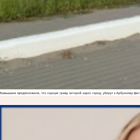
Камышане предположили, что сорную траву, которой зарос город, уберут к Арбузному фе