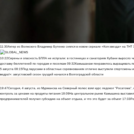
11:30
Актер из Волжского Владимир Бутенко снялся в новом сериале «Коп-звезда» на ТНТ
10:22
Сирены и опасность БПЛА не испугали: в гостиницах и санаториях Кубани выросло 
доставку бюллетеней по городам и поселкам
09:32
Камышанам понравилось выращивать п
5 августа
08:15
Под парусами в областных соревнованиях отлично выступили спортсмены 
ведра!»: августовский сезон груздей начался в Волгоградской области
19:47
Сегодня, 4 августа, из Мурманска на Северный полюс взял курс ледокол "Росатома",
контроль за ценами на продукты питания
18:09
На центральном рынке Камышина выставили
предпринимателей получил субсидию на объект отдыха, и что это будет за объект
17:33
Ро