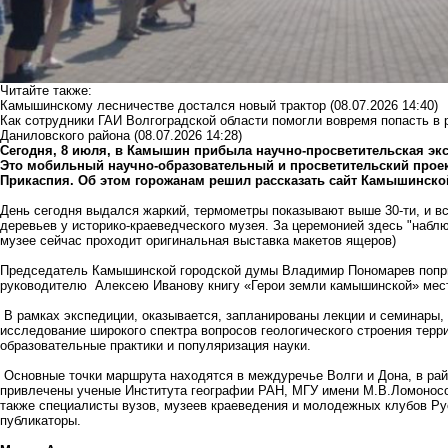
Читайте также:
Камышинскому лесничестве достался новый трактор
(08.07.2026 14:40)
Как сотрудники ГАИ Волгоградской области помогли вовремя попасть в
Даниловского района
(08.07.2026 14:28)
Сегодня, 8 июля, в Камышин прибыла научно-просветительская эк
Это мобильный научно-образовательный и просветительский проек
Прикаспия. Об этом горожанам решил рассказать сайт Камышинско
День сегодня выдался жаркий, термометры показывают выше 30-ти, и вс
деревьев у историко-краеведческого музея. За церемонией здесь "наб
музее сейчас проходит оригинальная выставка макетов ящеров)
Председатель Камышинской городской думы Владимир Пономарев попри
руководителю Алексею Иванову книгу «Герои земли камышинской» мест
В рамках экспедиции, оказывается, запланированы лекции и семинары,
исследование широкого спектра вопросов геологического строения терр
образовательные практики и популяризация науки.
Основные точки маршрута находятся в междуречье Волги и Дона, в рай
привлечены ученые Института географии РАН, МГУ имени М.В.Ломоносова
также специалисты вузов, музеев краеведения и молодежных клубов Ру
публикаторы.