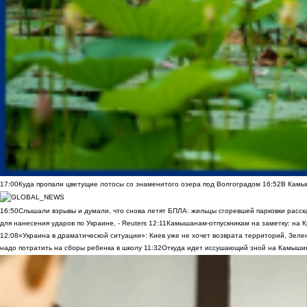
17:00
Куда пропали цветущие лотосы со знаменитого озера под Волгоградом
16:52
В Камы
16:50
Слышали взрывы и думали, что снова летят БПЛА: жильцы сгоревшей парковки расск
для нанесения ударов по Украине, - Reuters
12:11
Камышанам-отпускникам на заметку: на К
12:08
«Украина в драматической ситуации»: Киев уже не хочет возврата территорий, Зелен
надо потратить на сборы ребенка в школу
11:32
Откуда идет иссушающий зной на Камыши