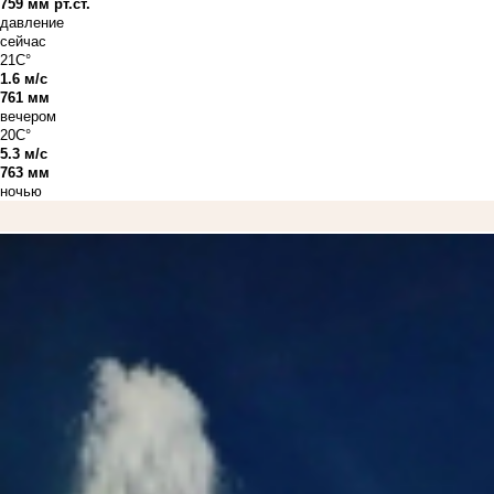
759 мм рт.ст.
давление
сейчас
21C°
1.6 м/с
761 мм
вечером
20C°
5.3 м/с
763 мм
ночью