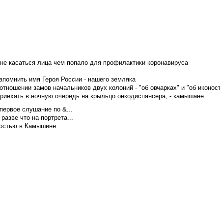
не касаться лица чем попало для профилактики коронавируса
апомнить имя Героя России - нашего земляка
тношении замов начальников двух колоний - "об овчарках" и "об иконос
приехать в ночную очередь на крыльцо онкодиспансера, - камышане
первое слушание по &...
азве что на портрета...
достью в Камышине