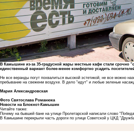
В Камышине из-за 35-градусной жары местные кафе стали срочно "о
единственный вариант более-менее комфортно усадить посетителе
Не все веранды погут похвалиться высокой эстетикой, не все можно наз
пребывание на свеженм воздухе. В дело "идут" и любые зеленые насаж
Мария Александровская
Фото Святослава Романюка
Новости на Блoкнoт-Камышин
Читайте также:
Почему на бывшей бане на улице Пролетарской написали слово "Победа
В Камышине перекрыли часть дороги по улице Советской у ЦКД "Дружб