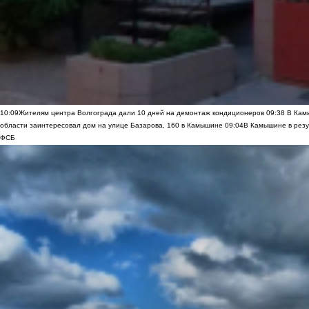
10:09
Жителям центра Волгограда дали 10 дней на демонтаж кондиционеров
09:38
В Камы
области заинтересовал дом на улице Базарова, 160 в Камышине
09:04
В Камышине в резу
ФСБ