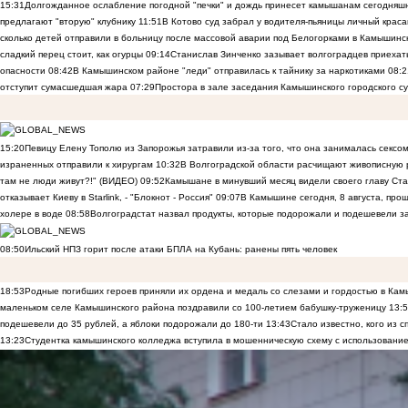
15:31
Долгожданное ослабление погодной "печки" и дождь принесет камышанам сегодняш
предлагают "вторую" клубнику
11:51
В Котово суд забрал у водителя-пьяницы личный краса
сколько детей отправили в больницу после массовой аварии под Белогорками в Камышин
сладкий перец стоит, как огурцы
09:14
Станислав Зинченко зазывает волгоградцев приехат
опасности
08:42
В Камышинском районе "леди" отправилась к тайнику за наркотиками
08:2
отступит сумасшедшая жара
07:29
Простора в зале заседания Камышинского городского су
15:20
Певицу Елену Тополю из Запорожья затравили из-за того, что она занималась сексом
израненных отправили к хирургам
10:32
В Волгоградской области расчищают живописную р
там не люди живут?!" (ВИДЕО)
09:52
Камышане в минувший месяц видели своего главу Ста
отказывает Киеву в Starlink, - "Блокнот - Россия"
09:07
В Камышине сегодня, 8 августа, пр
холере в воде
08:58
Волгоградстат назвал продукты, которые подорожали и подешевели 
08:50
Ильский НПЗ горит после атаки БПЛА на Кубань: ранены пять человек
18:53
Родные погибших героев приняли их ордена и медаль со слезами и гордостью в Ка
маленьком селе Камышинского района поздравили со 100-летием бабушку-труженицу
13:
подешевели до 35 рублей, а яблоки подорожали до 180-ти
13:43
Стало известно, кого из
13:23
Студентка камышинского колледжа вступила в мошенническую схему с использование