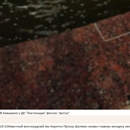
В Камышине у ДК "Текстильщик" фонтан "протух"
19:12
Известный волгоградский бас-баритон Прохор Шаляпин назвал главную женщину св