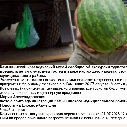
Камышинский краеведческий музей сообщил об экскурсии туристов
предполагается с участием гостей в варке настоящего нардека, ут
муниципального района.
Экскурсантам не только покажут быт семьи сельских медоваров, но и 
приурочен к Арбузному фестивалю в Камышине 26-27 августа. А есть и 
Ковалевых (на снимке) из Камышинского района, где туристов будут учи
десерты с корня, так и сувенирную продукцию.
Мария Александровская
Фото с сайта администрации Камышинского муниципального район
Новости на Блoкнoт-Камышин
Читайте также:
Камышане могут покупать иранскую черешню без опаски
(21.07.2023 12:
Нижний предел призывного возраста решили не повышать с 18 лет до 21