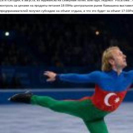
19:47
Сегодня, 4 августа, из Мурманска на Северный полюс взял курс ледокол "Росатома",
контроль за ценами на продукты питания
18:09
На центральном рынке Камышина выставили
предпринимателей получил субсидию на объект отдыха, и что это будет за объект
17:33
Ро