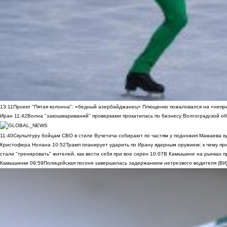
13:11
Проект "Пятая колонна": «бедный азербайджанец» Плющенко пожаловался на «непри
Иран
11:42
Волна "закошмариваний" проверками прокатилась по бизнесу Волгоградской обла
11:40
Скульптуру бойцам СВО в стиле Вучетича собирают по частям у подножия Мамаева к
Кристофера Нолана
10:52
Трамп планирует ударить по Ирану ядерным оружием: к чему при
стали "тренировать" жителей, как вести себя при вое сирен
10:07
В Камышине на рынках п
Камышинки
09:59
Полицейская погоня завершилась задержанием нетрезвого водителя (В