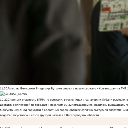
11:30
Актер из Волжского Владимир Бутенко снялся в новом сериале «Коп-звезда» на ТНТ
10:22
Сирены и опасность БПЛА не испугали: в гостиницах и санаториях Кубани выросло 
доставку бюллетеней по городам и поселкам
09:32
Камышанам понравилось выращивать п
5 августа
08:15
Под парусами в областных соревнованиях отлично выступили спортсмены 
ведра!»: августовский сезон груздей начался в Волгоградской области