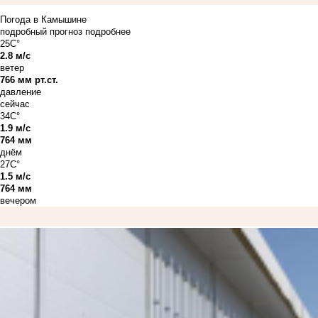
Погода в Камышине
подробный прогноз
подробнее
25C°
2.8 м/с
ветер
766 мм рт.ст.
давление
сейчас
34C°
1.9 м/с
764 мм
днём
27C°
1.5 м/с
764 мм
вечером