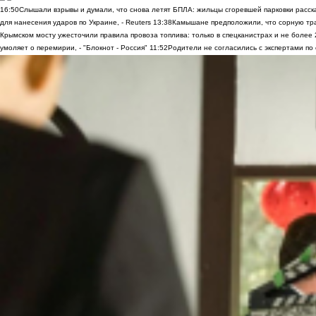
16:50
Слышали взрывы и думали, что снова летят БПЛА: жильцы сгоревшей парковки расск
для нанесения ударов по Украине, - Reuters
13:38
Камышане предположили, что сорную трав
Крымском мосту ужесточили правила провоза топлива: только в спецканистрах и не более
умоляет о перемирии, - "Блокнот - Россия"
11:52
Родители не согласились с экспертами по