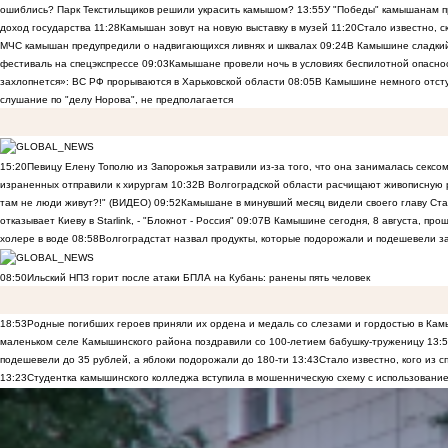
ошиблись? Парк Текстильщиков решили украсить камышом?
13:55
У "Победы" камышанам п
доход государства
11:28
Камышан зовут на новую выставку в музей
11:20
Стало известно, 
МЧС камышан предупредили о надвигающихся ливнях и шквалах
09:24
В Камышине сладкий 
фестиваль на спецэкспрессе
09:03
Камышане провели ночь в условиях беспилотной опасн
захлопнется»: ВС РФ прорываются в Харьковской области
08:05
В Камышине немного отст
слушание по "делу Норова", не предполагается
15:20
Певицу Елену Тополю из Запорожья затравили из-за того, что она занималась сексом
израненных отправили к хирургам
10:32
В Волгоградской области расчищают живописную р
там не люди живут?!" (ВИДЕО)
09:52
Камышане в минувший месяц видели своего главу Ста
отказывает Киеву в Starlink, - "Блокнот - Россия"
09:07
В Камышине сегодня, 8 августа, пр
холере в воде
08:58
Волгоградстат назвал продукты, которые подорожали и подешевели 
08:50
Ильский НПЗ горит после атаки БПЛА на Кубань: ранены пять человек
18:53
Родные погибших героев приняли их ордена и медаль со слезами и гордостью в Ка
маленьком селе Камышинского района поздравили со 100-летием бабушку-труженицу
13:
подешевели до 35 рублей, а яблоки подорожали до 180-ти
13:43
Стало известно, кого из
13:23
Студентка камышинского колледжа вступила в мошенническую схему с использование