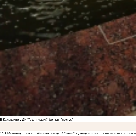
В Камышине у ДК "Текстильщик" фонтан "протух"
15:31
Долгожданное ослабление погодной "печки" и дождь принесет камышанам сегодняш