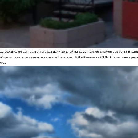
10:09
Жителям центра Волгограда дали 10 дней на демонтаж кондиционеров
09:38
В Камы
области заинтересовал дом на улице Базарова, 160 в Камышине
09:04
В Камышине в резу
ФСБ