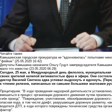
Читайте также:
Камышинская городская прокуратура не "вдохновилась" попытками чинов
"фейках"
(25.05.2020 16:42)
Депутаты Камышина назначили Ольгу Гуцул зампредседателя Камышинск
мало что известно
(23.05.2020 06:29)
Сегодня, 25 мая, в Международный день филолога, муниципальная
своих зрителей нелепой витиеватостью фраз в эфире. Они состояли
диктор Василий Светюха едва успевал выдохнуть и вдохнуть.
(Пере
к чтению релизов, написанных не самыми большими знатоками рус
Процитируем. "В ходе проведения надзорной деятельности установлен
вмешаться в процесс организации дорожного движения путем произволь
себе проезд". "Повреждение, уничтожение, обезображивание дорожного 
опасная езда, в том числе дрифт, разрушающие дорожную разметку, нан
водителя ДТП, в ходе которого повреждены технические средства орга
фактор".