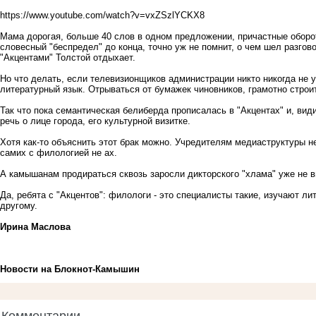
https://www.youtube.com/watch?v=vxZSzlYCKX8
Мама дорогая, больше 40 слов в одном предложении, причастные оборо
словесный "беспредел" до конца, точно уж не помнит, о чем шел разгов
"Акцентами" Толстой отдыхает.
Но что делать, если телевизионщиков администрации никто никогда не
литературный язык. Отрываться от бумажек чиновников, грамотно строи
Так что пока семантическая белиберда прописалась в "Акцентах" и, ви
речь о лице города, его культурной визитке.
Хотя как-то объяснить этот брак можно. Учредителям медиаструктуры н
самих с филологией не ах.
А камышанам продираться сквозь заросли дикторского "хлама" уже не вп
Да, ребята с "Акцентов": филологи - это специалисты такие, изучают ли
другому.
Ирина Маслова
Новости на Блoкнoт-Камышин
Комментарии