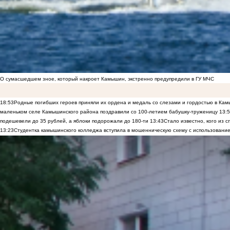
О сумасшедшем зное, который накроет Камышин, экстренно предупредили в ГУ МЧС
18:53
Родные погибших героев приняли их ордена и медаль со слезами и гордостью в Ка
маленьком селе Камышинского района поздравили со 100-летием бабушку-труженицу
13:
подешевели до 35 рублей, а яблоки подорожали до 180-ти
13:43
Стало известно, кого из
13:23
Студентка камышинского колледжа вступила в мошенническую схему с использование