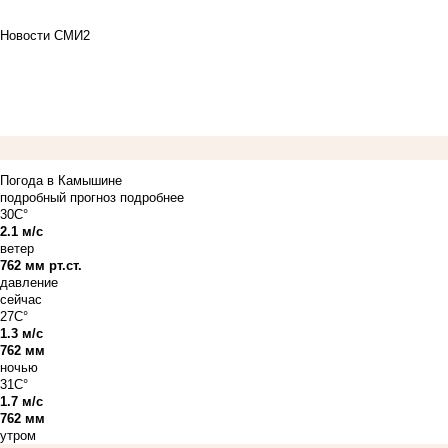
Новости СМИ2
Погода в Камышине
подробный прогноз
подробнее
30C°
2.1 м/с
ветер
762 мм рт.ст.
давление
сейчас
27C°
1.3 м/с
762 мм
ночью
31C°
1.7 м/с
762 мм
утром