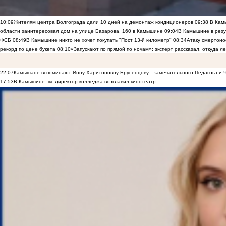
10:09
Жителям центра Волгограда дали 10 дней на демонтаж кондиционеров
09:38
В Камы
области заинтересовал дом на улице Базарова, 160 в Камышине
09:04
В Камышине в резу
ФСБ
08:49
В Камышине никто не хочет покупать "Пост 13-й километр"
08:34
Атаку смертоно
рекорд по цене букета
08:10
«Запускают по прямой по ночам»: эксперт рассказал, откуда 
22:07
Камышане вспоминают Инну Харитоновну Брусенцову - замечательного Педагога и 
17:53
В Камышине экс-директор колледжа возглавил кинотеатр