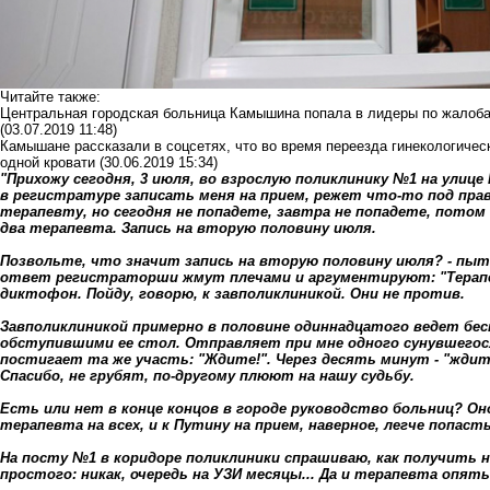
Читайте также:
Центральная городская больница Камышина попала в лидеры по жалоба
(03.07.2019 11:48)
Камышане рассказали в соцсетях, что во время переезда гинекологичес
одной кровати
(30.06.2019 15:34)
"Прихожу сегодня, 3 июля, во взрослую поликлинику №1 на улице
в регистратуре записать меня на прием, режет что-то под прав
терапевту, но сегодня не попадете, завтра не попадете, потом
два терапевта. Запись на вторую половину июля.
Позвольте, что значит запись на вторую половину июля? - пыт
ответ регистраторши жмут плечами и аргументируют: "Терапе
диктофон. Пойду, говорю, к завполиклиникой. Они не против.
Завполиклиникой примерно в половине одиннадцатого ведет бес
обступившими ее стол. Отправляет при мне одного сунувшегося
постигает та же участь: "Ждите!". Через десять минут - "ждите
Спасибо, не грубят, по-другому плюют на нашу судьбу.
Есть или нет в конце концов в городе руководство больниц? Он
терапевта на всех, и к Путину на прием, наверное, легче попасть
На посту №1 в коридоре поликлиники спрашиваю, как получить 
простого: никак, очередь на УЗИ месяцы... Да и терапевта опять