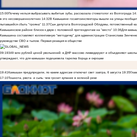
15:00
Почему нельзя выбрасывать выбитые зубы, рассказала стоматолог из Волгограда
14
в это несовершеннолетних
14:32
В Камышине госавтоинспекторы вышли на улицы пообщать
пытавшийся сбыть "трояна"
11:37
Сын депутата Волгоградской Облдумы, потомственный ка
Камышинском районе близок к двум с половиной претендентам на "место"
10:36
Для камы
Камышина составляют коллективную "методичку" для администрации Станислава Зинченко,
руководстве СВО и тылом. Первая реакция в обществе
09:19
349 млн рублей ценой увольнений: в ДНР массово ликвидируют и объединяют школы
утверждают, что для камышан подешевела тарелка борща и окрошки
19:41
Камышан предупредили, по каким адресам отключат свет завтра, 6 августа
19:35
Глав
17:10
Тошнота, рвота и сыпь: чем грозит купание в зеленой реке