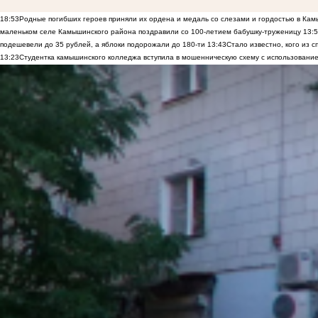
18:53
Родные погибших героев приняли их ордена и медаль со слезами и гордостью в Ка
маленьком селе Камышинского района поздравили со 100-летием бабушку-труженицу
13:
подешевели до 35 рублей, а яблоки подорожали до 180-ти
13:43
Стало известно, кого из
13:23
Студентка камышинского колледжа вступила в мошенническую схему с использование