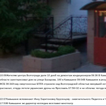
10:09
Жителям центра Волгограда дали 10 дней на демонтаж кондиционеров
09:38
В Камы
области заинтересовал дом на улице Базарова, 160 в Камышине
09:04
В Камышине в резу
ФСБ
08:34
Атаку смертоносных БПЛА отразили над Волгоградской областью минувшей но
рассказал, откуда летели украинские дроны на Ярославль
07:59
+32 и ни облачка: погода 
22:07
Камышане вспоминают Инну Харитоновну Брусенцову - замечательного Педагога и 
17:53
В Камышине экс-директор колледжа возглавил кинотеатр