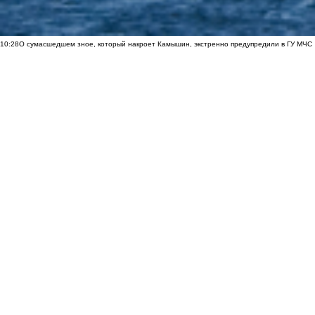
10:28
О сумасшедшем зное, который накроет Камышин, экстренно предупредили в ГУ МЧС