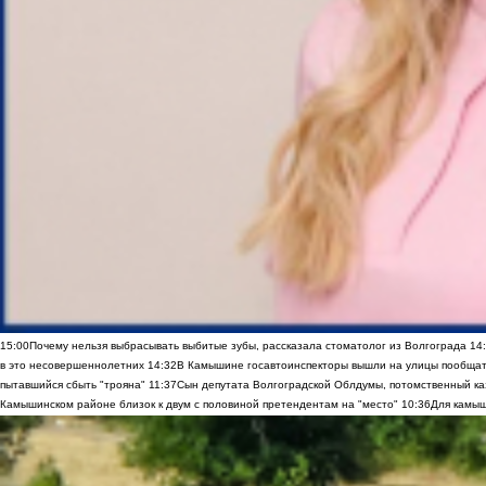
15:00
Почему нельзя выбрасывать выбитые зубы, рассказала стоматолог из Волгограда
14
в это несовершеннолетних
14:32
В Камышине госавтоинспекторы вышли на улицы пообщать
пытавшийся сбыть "трояна"
11:37
Сын депутата Волгоградской Облдумы, потомственный ка
Камышинском районе близок к двум с половиной претендентам на "место"
10:36
Для камыш