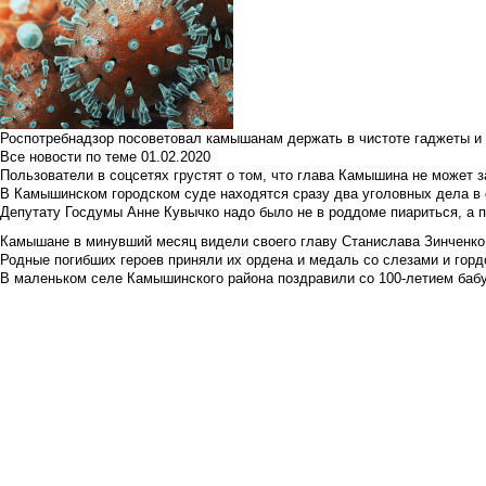
Роспотребнадзор посоветовал камышанам держать в чистоте гаджеты и 
Все новости по теме
01.02.2020
Пользователи в соцсетях грустят о том, что глава Камышина не может з
В Камышинском городском суде находятся сразу два уголовных дела в о
Депутату Госдумы Анне Кувычко надо было не в роддоме пиариться, а 
Камышане в минувший месяц видели своего главу Станислава Зинченко р
Родные погибших героев приняли их ордена и медаль со слезами и гор
В маленьком селе Камышинского района поздравили со 100-летием баб