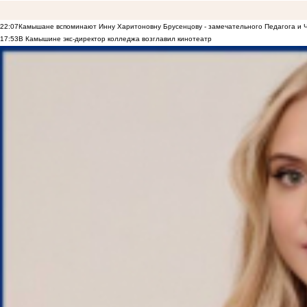
22:07
Камышане вспоминают Инну Харитоновну Брусенцову - замечательного Педагога и 
17:53
В Камышине экс-директор колледжа возглавил кинотеатр