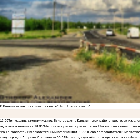
В Камышине никто не хочет покупать "Пост 13-й километр"
12:06
Три машины столкнулись под Белогорками в Камышинском районе, шестерых изранен
отдыхать и камышане
10:05
"Мусорка все растет и растет: если 11-й квартал - значит, там
что на портретах к поздравительным публикациям
09:22
«Пора договариваться»: Маск отказы
спецоперации Андреем Степановым
09:04
Волгоградскую область накрыла волна фейков о