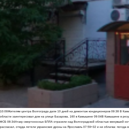
10:09
Жителям центра Волгограда дали 10 дней на демонтаж кондиционеров
09:38
В Камы
области заинтересовал дом на улице Базарова, 160 в Камышине
09:04
В Камышине в резу
ФСБ
08:34
Атаку смертоносных БПЛА отразили над Волгоградской областью минувшей но
рассказал, откуда летели украинские дроны на Ярославль
07:59
+32 и ни облачка: погода 