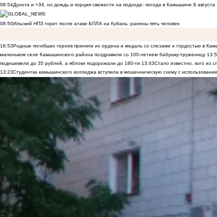
08:54
Духота и +34, но дождь и порция свежести на подходе: погода в Камышине 8 августа
08:50
Ильский НПЗ горит после атаки БПЛА на Кубань: ранены пять человек
18:53
Родные погибших героев приняли их ордена и медаль со слезами и гордостью в Ка
маленьком селе Камышинского района поздравили со 100-летием бабушку-труженицу
13:
подешевели до 35 рублей, а яблоки подорожали до 180-ти
13:43
Стало известно, кого из
13:23
Студентка камышинского колледжа вступила в мошенническую схему с использование