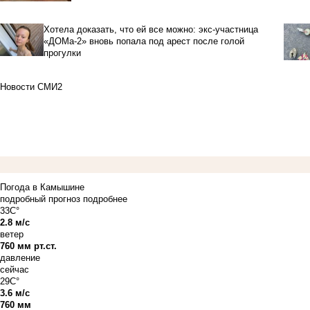
Хотела доказать, что ей все можно: экс-участница
«ДОМа-2» вновь попала под арест после голой
прогулки
Новости СМИ2
Погода в Камышине
подробный прогноз
подробнее
33C°
2.8 м/с
ветер
760 мм рт.ст.
давление
сейчас
29C°
3.6 м/с
760 мм