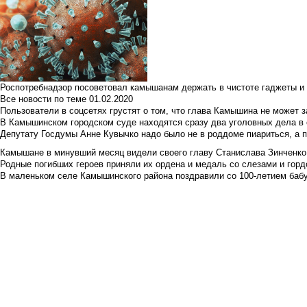
Роспотребнадзор посоветовал камышанам держать в чистоте гаджеты и 
Все новости по теме
01.02.2020
Пользователи в соцсетях грустят о том, что глава Камышина не может з
В Камышинском городском суде находятся сразу два уголовных дела в о
Депутату Госдумы Анне Кувычко надо было не в роддоме пиариться, а 
Камышане в минувший месяц видели своего главу Станислава Зинченко р
Родные погибших героев приняли их ордена и медаль со слезами и гор
В маленьком селе Камышинского района поздравили со 100-летием баб