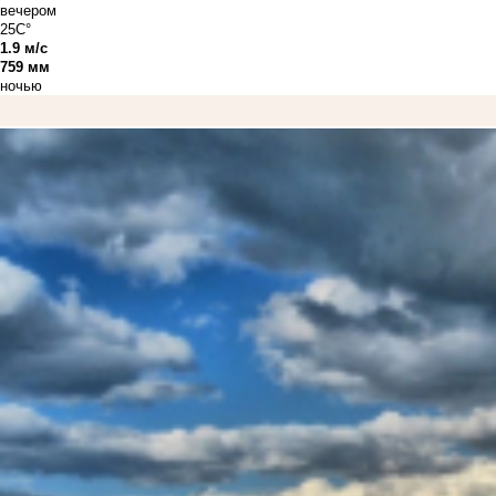
вечером
25C°
1.9 м/с
759 мм
ночью