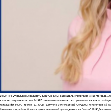
15:00
Почему нельзя выбрасывать выбитые зубы, рассказала стоматолог из Волгограда
14
в это несовершеннолетних
14:32
В Камышине госавтоинспекторы вышли на улицы пообщать
пытавшийся сбыть "трояна"
11:37
Сын депутата Волгоградской Облдумы, потомственный ка
Камышинском районе близок к двум с половиной претендентам на "место"
10:36
Для камыш