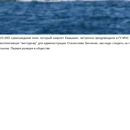
10:28
О сумасшедшем зное, который накроет Камышин, экстренно предупредили в ГУ МЧС
коллективную "методичку" для администрации Станислава Зинченко, как надо следить за 
тылом. Первая реакция в обществе