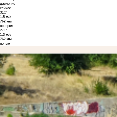
давление
сейчас
31C°
1.5 м/с
762 мм
вечером
27C°
1.3 м/с
762 мм
ночью