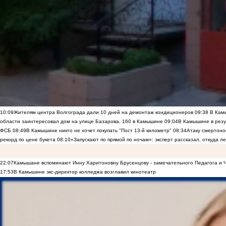
10:09
Жителям центра Волгограда дали 10 дней на демонтаж кондиционеров
09:38
В Камы
области заинтересовал дом на улице Базарова, 160 в Камышине
09:04
В Камышине в резу
ФСБ
08:49
В Камышине никто не хочет покупать "Пост 13-й километр"
08:34
Атаку смертоно
рекорд по цене букета
08:10
«Запускают по прямой по ночам»: эксперт рассказал, откуда 
22:07
Камышане вспоминают Инну Харитоновну Брусенцову - замечательного Педагога и 
17:53
В Камышине экс-директор колледжа возглавил кинотеатр