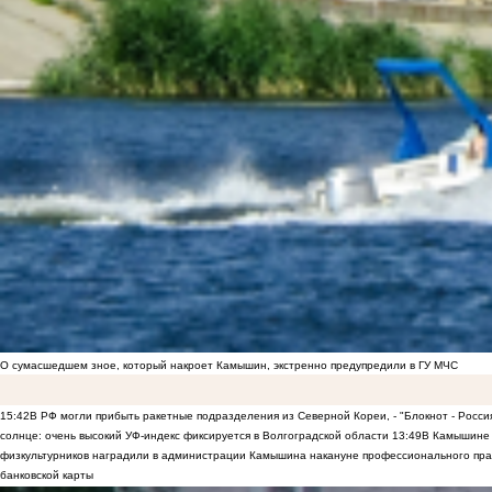
О сумасшедшем зное, который накроет Камышин, экстренно предупредили в ГУ МЧС
15:42
В РФ могли прибыть ракетные подразделения из Северной Кореи, - "Блокнот - Росси
солнце: очень высокий УФ-индекс фиксируется в Волгоградской области
13:49
В Камышине 
физкультурников наградили в администрации Камышина накануне профессионального пра
банковской карты