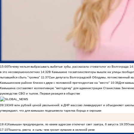
15:00
Почему нельзя выбрасывать выбитые зубы, рассказала стоматолог из Волгограда
14
в это несовершеннолетних
14:32
В Камышине госавтоинспекторы вышли на улицы пообщать
пытавшийся сбыть "трояна"
11:37
Сын депутата Волгоградской Облдумы, потомственный ка
Камышинском районе близок к двум с половиной претендентам на "место"
10:36
Для камы
Камышина составляют коллективную "методичку" для администрации Станислава Зинченко,
руководстве СВО и тылом. Первая реакция в обществе
09:19
349 млн рублей ценой увольнений: в ДНР массово ликвидируют и объединяют школы
утверждают, что для камышан подешевела тарелка борща и окрошки
19:41
Камышан предупредили, по каким адресам отключат свет завтра, 6 августа
19:35
Глав
17:10
Тошнота, рвота и сыпь: чем грозит купание в зеленой реке