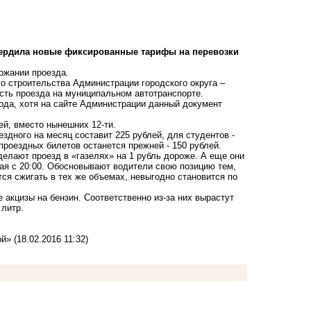
вердила новые фиксированные тарифы на перевозки
ожании проезда.
о строительства Администрации городского округа –
сть проезда на муниципальном автотранспорте.
года, хотя на сайте Администрации данный документ
ей, вместо нынешних 12-ти.
здного на месяц составит 225 рублей, для студентов -
проездных билетов останется прежней - 150 рублей.
делают проезд в «газелях» на 1 рубль дороже. А еще они
ая с 20:00. Обосновывают водители свою позицию тем,
тся сжигать в тех же объемах, невыгодно становится по
е акцизы на бензин. Соответственно из-за них вырастут
 литр.
ой»
(18.02.2016 11:32)