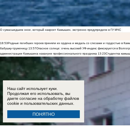
О сумасшедшем зное, который накроет Камышин, экстренно предупредили в ГУ МЧС
18:53
Родные погибших героев приняли их ордена и медаль со слезами и гордостью в Ка
бабушку-труженицу
13:57
Опасное солнце: очень высокий УФ-индекс фиксируется в Волгог
администрации Камышина накануне профессионального праздника
13:23
Студентка камыш
Наш сайт использует куки.
Продолжая его использовать, вы
даете согласие на обработку
файлов
cookie
и пользовательских данных.
ПОНЯТНО