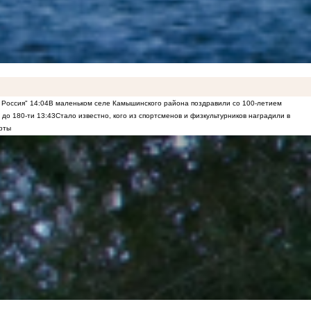
 Россия"
14:04
В маленьком селе Камышинского района поздравили со 100-летием
 до 180-ти
13:43
Стало известно, кого из спортсменов и физкультурников наградили в
рты