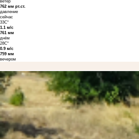
ветер
762 мм рт.ст.
давление
сейчас
33C°
1.1 м/с
761 мм
днём
28C°
0.9 м/с
759 мм
вечером