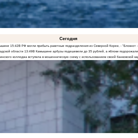
Сегодня
мышине
15:42
В РФ могли прибыть ракетные подразделения из Северной Кореи, - "Блокнот -
радской области
13:49
В Камышине арбузы подешевели до 35 рублей, а яблоки подорожали
инского колледжа вступила в мошенническую схему с использованием своей банковской ка