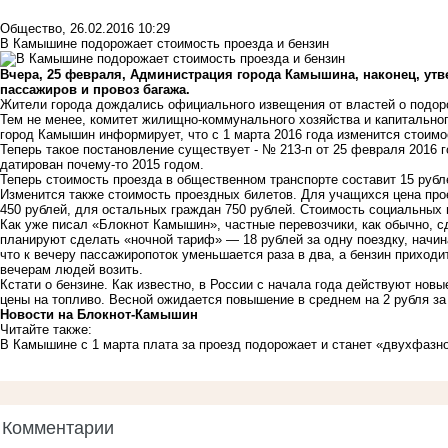
Общество
,
26.02.2016 10:29
В Камышине подорожает стоимость проезда и бензин
Вчера, 25 февраля, Администрация города Камышина, наконец, ут
пассажиров и провоз багажа.
Жители города дождались официального извещения от властей о подор
Тем не менее, комитет жилищно-коммунального хозяйства и капитальног
город Камышин информирует, что с 1 марта 2016 года изменится стоимо
Теперь такое постановление существует - № 213-п от 25 февраля 2016 
датирован почему-то 2015 годом.
Теперь стоимость проезда в общественном транспорте составит 15 рубл
Изменится также стоимость проездных билетов. Для учащихся цена прое
450 рублей, для остальных граждан 750 рублей. Стоимость социальных 
Как уже писал «Блокнот Камышин», частные перевозчики, как обычно, с
планируют сделать «ночной тариф» — 18 рублей за одну поездку, начин
что к вечеру пассажиропоток уменьшается раза в два, а бензин приходи
вечерам людей возить.
Кстати о бензине. Как известно, в России с начала года действуют новы
цены на топливо. Весной ожидается повышение в среднем на 2 рубля за
Новости на Блoкнoт-Камышин
Читайте также:
В Камышине с 1 марта плата за проезд подорожает и станет «двухфазн
Комментарии