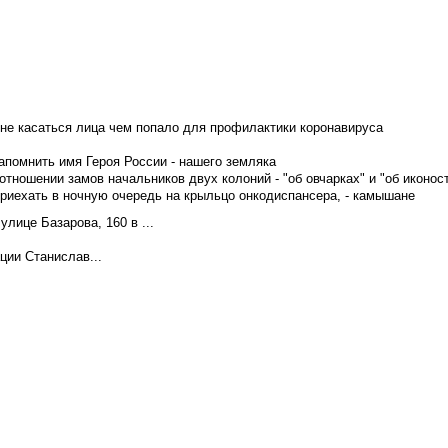
не касаться лица чем попало для профилактики коронавируса
апомнить имя Героя России - нашего земляка
тношении замов начальников двух колоний - "об овчарках" и "об иконос
приехать в ночную очередь на крыльцо онкодиспансера, - камышане
лице Базарова, 160 в ...
ции Станислав...