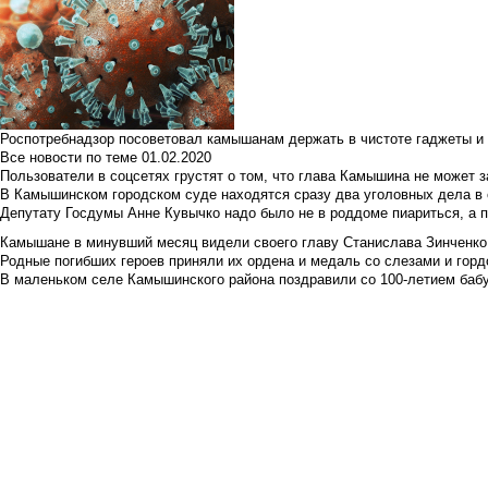
Роспотребнадзор посоветовал камышанам держать в чистоте гаджеты и 
Все новости по теме
01.02.2020
Пользователи в соцсетях грустят о том, что глава Камышина не может з
В Камышинском городском суде находятся сразу два уголовных дела в о
Депутату Госдумы Анне Кувычко надо было не в роддоме пиариться, а 
Камышане в минувший месяц видели своего главу Станислава Зинченко р
Родные погибших героев приняли их ордена и медаль со слезами и гор
В маленьком селе Камышинского района поздравили со 100-летием баб