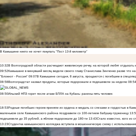
В Камышине никто не хочет покупать "Пост 13-й километр"
10:32
В Волгоградской области расчищают живописную речку, на которой любят отдыхать
09:52
Камышане в минувший месяц видели своего главу Станислава Зинченко разве что н
"Блокнот - Россия"
09:07
В Камышине сегодня, 8 августа, прощаются с погибшим в спецоп
08:58
Волгоградстат назвал продукты, которые подорожали и подешевели за неделю
08:5
08:50
Ильский НПЗ горит после атаки БПЛА на Кубань: ранены пять человек
18:53
Родные погибших героев приняли их ордена и медаль со слезами и гордостью в Ка
маленьком селе Камышинского района поздравили со 100-летием бабушку-труженицу
13:
подешевели до 35 рублей, а яблоки подорожали до 180-ти
13:43
Стало известно, кого из
13:23
Студентка камышинского колледжа вступила в мошенническую схему с использование