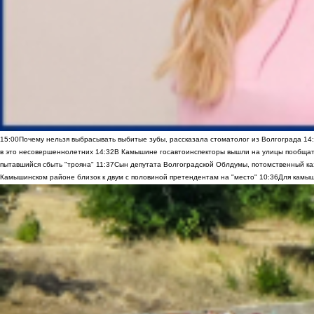
15:00
Почему нельзя выбрасывать выбитые зубы, рассказала стоматолог из Волгограда
14
в это несовершеннолетних
14:32
В Камышине госавтоинспекторы вышли на улицы пообщать
пытавшийся сбыть "трояна"
11:37
Сын депутата Волгоградской Облдумы, потомственный ка
Камышинском районе близок к двум с половиной претендентам на "место"
10:36
Для камыш