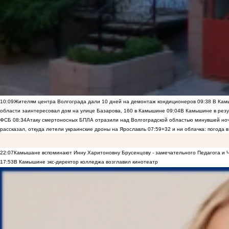
10:09
Жителям центра Волгограда дали 10 дней на демонтаж кондиционеров
09:38
В Камы
области заинтересовал дом на улице Базарова, 160 в Камышине
09:04
В Камышине в резу
ФСБ
08:34
Атаку смертоносных БПЛА отразили над Волгоградской областью минувшей но
рассказал, откуда летели украинские дроны на Ярославль
07:59
+32 и ни облачка: погода 
22:07
Камышане вспоминают Инну Харитоновну Брусенцову - замечательного Педагога и 
17:53
В Камышине экс-директор колледжа возглавил кинотеатр