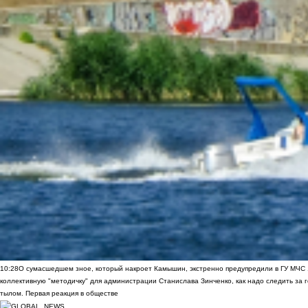
10:28
О сумасшедшем зное, который накроет Камышин, экстренно предупредили в ГУ МЧС
коллективную "методичку" для администрации Станислава Зинченко, как надо следить за 
тылом. Первая реакция в обществе