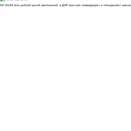
09:19
349 млн рублей ценой увольнений: в ДНР массово ликвидируют и объединяют школы