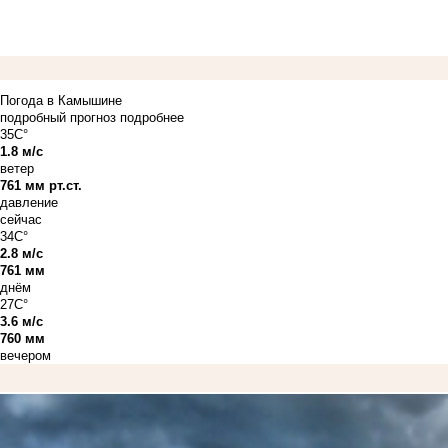
Погода в Камышине
подробный прогноз
подробнее
35C°
1.8 м/с
ветер
761 мм рт.ст.
давление
сейчас
34C°
2.8 м/с
761 мм
днём
27C°
3.6 м/с
760 мм
вечером