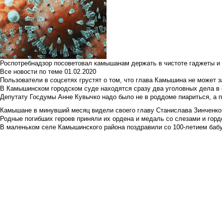
Роспотребнадзор посоветовал камышанам держать в чистоте гаджеты и 
Все новости по теме
01.02.2020
Пользователи в соцсетях грустят о том, что глава Камышина не может з
В Камышинском городском суде находятся сразу два уголовных дела в о
Депутату Госдумы Анне Кувычко надо было не в роддоме пиариться, а 
Камышане в минувший месяц видели своего главу Станислава Зинченко р
Родные погибших героев приняли их ордена и медаль со слезами и гор
В маленьком селе Камышинского района поздравили со 100-летием баб