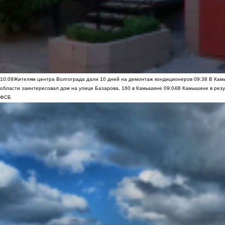
10:09
Жителям центра Волгограда дали 10 дней на демонтаж кондиционеров
09:38
В Камы
области заинтересовал дом на улице Базарова, 160 в Камышине
09:04
В Камышине в резу
ФСБ