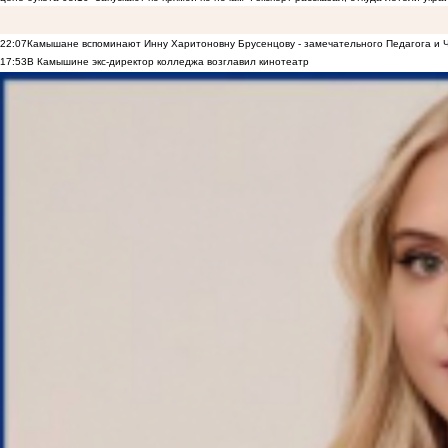
22:07
Камышане вспоминают Инну Харитоновну Брусенцову - замечательного Педагога и 
17:53
В Камышине экс-директор колледжа возглавил кинотеатр