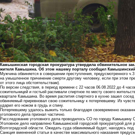
Камышинская городская прокуратура утвердила обвинительное зак
жителя Камышина. Об этом нашему порталу сообщил Камышинский 
Мужчина обвиняется в совершении преступления, предусмотренного ч.3 ст
на умышленное причинение смерти другому человеку, если при этом пр
от этого лица обстоятельствам).
По версии следствия, в период времени с 22 часов 06.08.2022 до 4 часо
сожительницей и гостьей распивали спиртное по месту своего жительст
квартале Камышина. Во время распития спиртного в кухню зашел сосе
обвиняемый приревновал свою сожительницу к потерпевшему. Из чувст
ударил его ножом в грудь и спину.
Потерпевшему удалось выжить только благодаря своевременно оказанн
уголовного дела признал частично.
Расследование уголовного дела проводилось СО по городу Камышину С
Уголовное дело направлено Камышинской городской прокуратурой для 
Волгоградской области. Ожидать суда обвиняемый будет, находясь под
Санкция вмененной статьи в качестве максимального наказания предусм