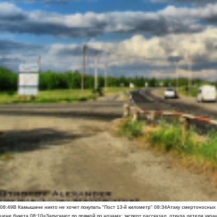
08:49
В Камышине никто не хочет покупать "Пост 13-й километр"
08:34
Атаку смертоносных
цене букета
08:10
«Запускают по прямой по ночам»: эксперт рассказал, откуда летели укр