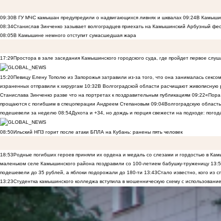
09:30
В ГУ МЧС камышан предупредили о надвигающихся ливнях и шквалах
09:24
В Камышин
08:34
Станислав Зинченко зазывает волгоградцев приехать на Камышинский Арбузный фес
08:05
В Камышине немного отступит сумасшедшая жара
17:29
Простора в зале заседания Камышинского городского суда, где пройдет первое слуш
15:20
Певицу Елену Тополю из Запорожья затравили из-за того, что она занималась сексом
израненных отправили к хирургам
10:32
В Волгоградской области расчищают живописную р
Станислава Зинченко разве что на портретах к поздравительным публикациям
09:22
«Пора 
прощаются с погибшим в спецоперации Андреем Степановым
09:04
Волгоградскую область
подешевели за неделю
08:54
Духота и +34, но дождь и порция свежести на подходе: погод
08:50
Ильский НПЗ горит после атаки БПЛА на Кубань: ранены пять человек
18:53
Родные погибших героев приняли их ордена и медаль со слезами и гордостью в Ка
маленьком селе Камышинского района поздравили со 100-летием бабушку-труженицу
13:
подешевели до 35 рублей, а яблоки подорожали до 180-ти
13:43
Стало известно, кого из
13:23
Студентка камышинского колледжа вступила в мошенническую схему с использование