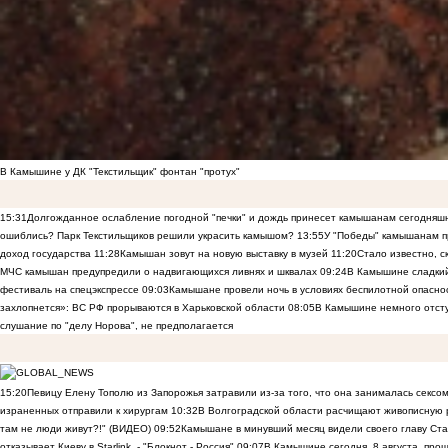
В Камышине у ДК "Текстильщик" фонтан "протух"
15:31
Долгожданное ослабление погодной "печки" и дождь принесет камышанам сегодняш
ошиблись? Парк Текстильщиков решили украсить камышом?
13:55
У "Победы" камышанам п
доход государства
11:28
Камышан зовут на новую выставку в музей
11:20
Стало известно, 
МЧС камышан предупредили о надвигающихся ливнях и шквалах
09:24
В Камышине сладкий 
фестиваль на спецэкспрессе
09:03
Камышане провели ночь в условиях беспилотной опасн
захлопнется»: ВС РФ прорываются в Харьковской области
08:05
В Камышине немного отст
слушание по "делу Норова", не предполагается
15:20
Певицу Елену Тополю из Запорожья затравили из-за того, что она занималась сексом
израненных отправили к хирургам
10:32
В Волгоградской области расчищают живописную р
там не люди живут?!" (ВИДЕО)
09:52
Камышане в минувший месяц видели своего главу Ста
отказывает Киеву в Starlink, - "Блокнот - Россия"
09:07
В Камышине сегодня, 8 августа, пр