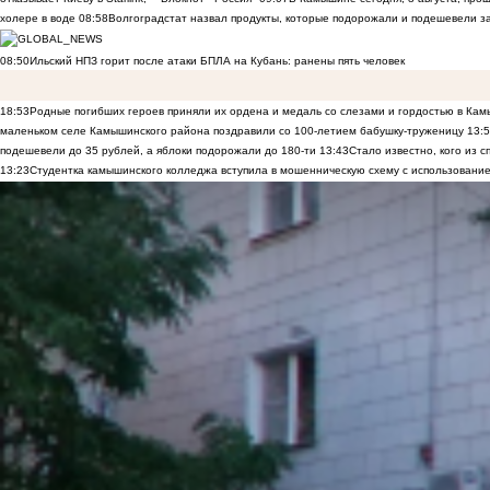
холере в воде
08:58
Волгоградстат назвал продукты, которые подорожали и подешевели 
08:50
Ильский НПЗ горит после атаки БПЛА на Кубань: ранены пять человек
18:53
Родные погибших героев приняли их ордена и медаль со слезами и гордостью в Ка
маленьком селе Камышинского района поздравили со 100-летием бабушку-труженицу
13:
подешевели до 35 рублей, а яблоки подорожали до 180-ти
13:43
Стало известно, кого из
13:23
Студентка камышинского колледжа вступила в мошенническую схему с использование