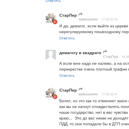
Ответить
СтарПер
камышанин
17.06 22:44
И да, демагог, если выйти из церкви
нерегулируемому пешеходному пере
Ответить
демагогу в квадрате
СтарПер
18.06
А если мне надо не налево, а на ост
перекрестке очень плотный трафик 
Ответить
СтарПер
камышанин
17.06 22:41
Болят, но это как то отменяет закон
как вы не начнут отождествлять пон
наше государство, нет в вас чувства
краю,..  Это до вас никак не доходя
ПДД, то они попадали бы в ДТП очен