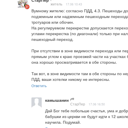
СтарПер
житель
17.06 10:43
Вумному жителю: согласно ПДД, 4.3. Пешеходы д
подземным или надземным пешеходным переходам, 
тротуаров или обочин.

На регулируемом перекрестке допускается перех
углами перекрестка (по диагонали) только при нал
пешеходный переход.

При отсутствии в зоне видимости перехода или пе
прямым углом к краю проезжей части на участках 
она хорошо просматривается в обе стороны.

Так вот, в зоне видимости там в обе стороны по 
ПДД, ваши хотелки никому не интересны.
Ответить
камышанин
СтарПер
17.06 16:50
Дай Бог тебе побольше счастья, ума и добр
бабушки из церкви не будут идти к 12 школ
научила. Подумай.