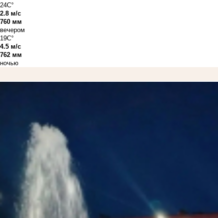
24C°
2.8 м/с
760 мм
вечером
19C°
4.5 м/с
762 мм
ночью