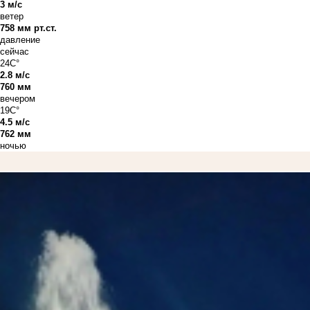
3 м/с
ветер
758 мм рт.ст.
давление
сейчас
24C°
2.8 м/с
760 мм
вечером
19C°
4.5 м/с
762 мм
ночью