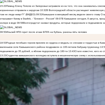
15:20
Певицу Елену Тополю из Запорожья затравили из-за того, что она занималась сексом
израненных отправили к хирургам
10:32
В Волгоградской области расчищают живописную р
там не люди живут?!" (ВИДЕО)
09:52
Камышане в минувший месяц видели своего главу Ста
отказывает Киеву в Starlink, - "Блокнот - Россия"
09:07
В Камышине сегодня, 8 августа, пр
холере в воде
08:58
Волгоградстат назвал продукты, которые подорожали и подешевели 
08:50
Ильский НПЗ горит после атаки БПЛА на Кубань: ранены пять человек
18:53
Родные погибших героев приняли их ордена и медаль со слезами и гордостью в Ка
маленьком селе Камышинского района поздравили со 100-летием бабушку-труженицу
13:
подешевели до 35 рублей, а яблоки подорожали до 180-ти
13:43
Стало известно, кого из
13:23
Студентка камышинского колледжа вступила в мошенническую схему с использование