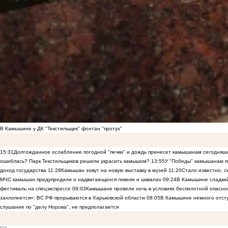
В Камышине у ДК "Текстильщик" фонтан "протух"
15:31
Долгожданное ослабление погодной "печки" и дождь принесет камышанам сегодняш
ошиблись? Парк Текстильщиков решили украсить камышом?
13:55
У "Победы" камышанам п
доход государства
11:28
Камышан зовут на новую выставку в музей
11:20
Стало известно, 
МЧС камышан предупредили о надвигающихся ливнях и шквалах
09:24
В Камышине сладкий 
фестиваль на спецэкспрессе
09:03
Камышане провели ночь в условиях беспилотной опасн
захлопнется»: ВС РФ прорываются в Харьковской области
08:05
В Камышине немного отст
слушание по "делу Норова", не предполагается