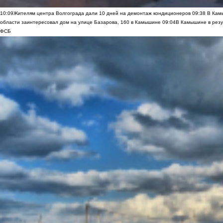
10:09
Жителям центра Волгограда дали 10 дней на демонтаж кондиционеров
09:38
В Камы
области заинтересовал дом на улице Базарова, 160 в Камышине
09:04
В Камышине в резу
ФСБ