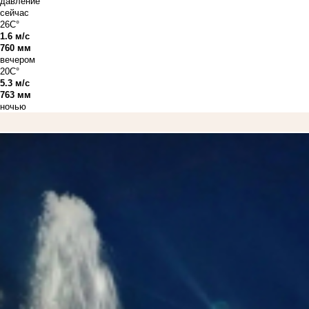
давление
сейчас
26C°
1.6 м/с
760 мм
вечером
20C°
5.3 м/с
763 мм
ночью