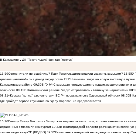
В Камышине у ДК "Текстильщик" фонтан "протух"
13:59
Озеленители не ошиблись? Парк Текстильщиков решили украсить камышом?
13:55
У 
красавец-автомобиль в доход государства
11:28
Камышан зовут на новую выставку в музей
Камышинском районе
09:30
В ГУ МЧС камышан предупредили о надвигающихся ливнях и ш
опасности
08:42
В Камышинском районе "леди" отправилась к тайнику за наркотиками
08:3
08:21
«Крышка "котла" захлопнется»: ВС РФ прорываются в Харьковской области
08:05
В К
где пройдет первое слушание по "делу Норова", не предполагается
15:20
Певицу Елену Тополю из Запорожья затравили из-за того, что она занималась сексом
израненных отправили к хирургам
10:32
В Волгоградской области расчищают живописную р
там не люди живут?!" (ВИДЕО)
09:52
Камышане в минувший месяц видели своего главу Ста