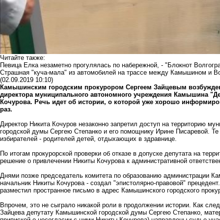
Читайте также:
Певица Елка незаметно прогулялась по набережной, - "Блокнот Волгогр
Страшная "куча-мала" из автомобилей на трассе между Камышином и В
(02.09.2019 10:10)
Камышинским городским прокурором Сергеем Зайцевым возбужден
директора муниципального автономного учреждения Камышина "Д
Кочурова. Речь идет об истории, о которой уже хорошо информиро
раз.
Директор Никита Кочуров незаконно запретил доступ на территорию му
городской думы Сергею Степанко и его помощнику Ирине Писаревой. Те 
избирателей - родителей детей, отдыхающих в здравнице.
По итогам прокурорской проверки об отказе в допуске депутата на тер
решение о привлечении Никиты Кочурова к административной ответстве
Днями позже председатель комитета по образованию администрации К
начальник Никиты Кочурова - создал "эпистолярно-правовой" прецеден
разместил пространное письмо в адрес Камышинского городского проку
Впрочем, это не сыграло никакой роли в продолжении истории. Как сле
Зайцева депутату Камышинской городской думы Сергею Степанко, мате
припиской о несогласии с ними Никиты Кочурова) направлены судье уч