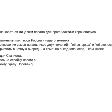
не касаться лица чем попало для профилактики коронавируса
апомнить имя Героя России - нашего земляка
тношении замов начальников двух колоний - "об овчарках" и "об иконос
приехать в ночную очередь на крыльцо онкодиспансера, - камышане
ции Станислав...
ь на стройку нового з...
ому "делу Норова&q...