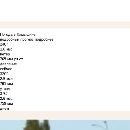
Погода в Камышине
подробный прогноз
подробнее
24C°
1.6 м/с
ветер
765 мм рт.ст.
давление
сейчас
32C°
2.5 м/с
761 мм
утром
37C°
2.6 м/с
759 мм
днём