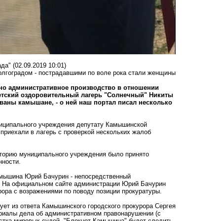
ада"
(02.09.2019 10:01)
олгоградом - пострадавшими по воле рока стали женщины
о административное производство в отношении
етский оздоровительный лагерь "Солнечный" Никиты
ваны камышане, - о ней наш портал писал несколько
ниципального учреждения депутату Камышинской
приехали в лагерь с проверкой нескольких жалоб
риторию муниципального учреждения было принято
нности.
амышина Юрий Бачурин - непосредственный
т. На официальном сайте администрации Юрий Бачурин
рора с возражениями по поводу позиции прокуратуры.
дует из ответа Камышинского городского прокурора Сергея
риалы дела об административном правонарушении (с
астка мировых судей. "Блокнот Камышина" будет следить