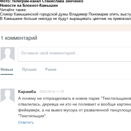
Фото: телеграм-канал Станислава Зинченко
Новости на Блoкнoт-Камышин
Читайте также:
Спикер Камышинской городской думы Владимир Пономарев опять выст
В Камышине больше никогда не будут выращивать цветник на привокза
1 комментарий
Новые
Лучшие
Ранее
Карамба
2025.09.04 11:35
А почему не отпраздновать в новом парке "Текстильщиков"
отвалилась, деревца ни кто не поливает и вообще картин
фейерверк, а на вывоз мусора от разваленной танцплощад
"Текстильщик".
Ответить