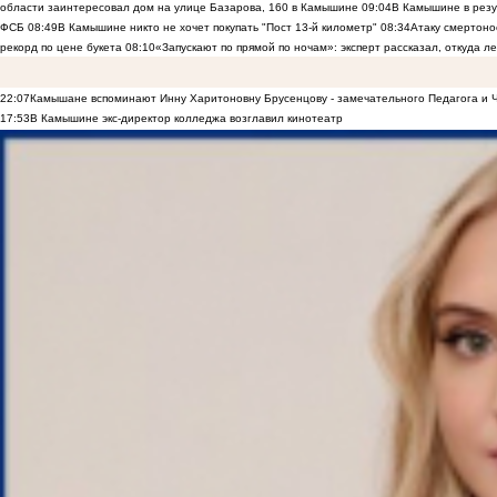
области заинтересовал дом на улице Базарова, 160 в Камышине
09:04
В Камышине в резу
ФСБ
08:49
В Камышине никто не хочет покупать "Пост 13-й километр"
08:34
Атаку смертоно
рекорд по цене букета
08:10
«Запускают по прямой по ночам»: эксперт рассказал, откуда 
22:07
Камышане вспоминают Инну Харитоновну Брусенцову - замечательного Педагога и 
17:53
В Камышине экс-директор колледжа возглавил кинотеатр