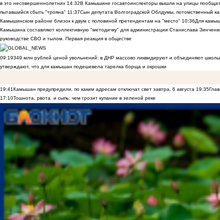
в это несовершеннолетних
14:32
В Камышине госавтоинспекторы вышли на улицы пообщать
пытавшийся сбыть "трояна"
11:37
Сын депутата Волгоградской Облдумы, потомственный ка
Камышинском районе близок к двум с половиной претендентам на "место"
10:36
Для камы
Камышина составляют коллективную "методичку" для администрации Станислава Зинченко,
руководстве СВО и тылом. Первая реакция в обществе
09:19
349 млн рублей ценой увольнений: в ДНР массово ликвидируют и объединяют школы
утверждают, что для камышан подешевела тарелка борща и окрошки
19:41
Камышан предупредили, по каким адресам отключат свет завтра, 6 августа
19:35
Глав
17:10
Тошнота, рвота и сыпь: чем грозит купание в зеленой реке