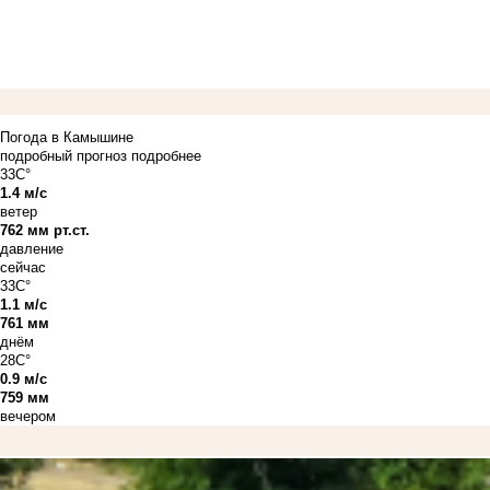
Погода в Камышине
подробный прогноз
подробнее
33C°
1.4 м/с
ветер
762 мм рт.ст.
давление
сейчас
33C°
1.1 м/с
761 мм
днём
28C°
0.9 м/с
759 мм
вечером