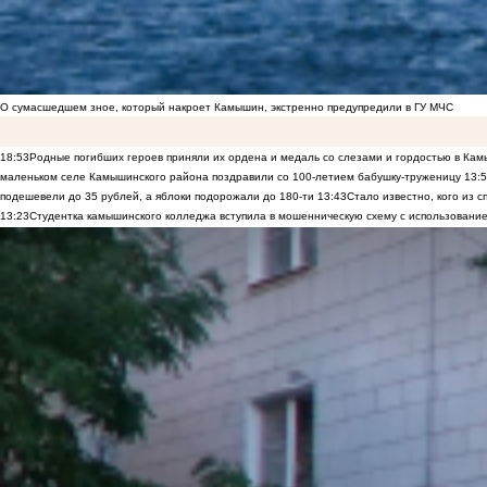
О сумасшедшем зное, который накроет Камышин, экстренно предупредили в ГУ МЧС
18:53
Родные погибших героев приняли их ордена и медаль со слезами и гордостью в Ка
маленьком селе Камышинского района поздравили со 100-летием бабушку-труженицу
13:
подешевели до 35 рублей, а яблоки подорожали до 180-ти
13:43
Стало известно, кого из
13:23
Студентка камышинского колледжа вступила в мошенническую схему с использование